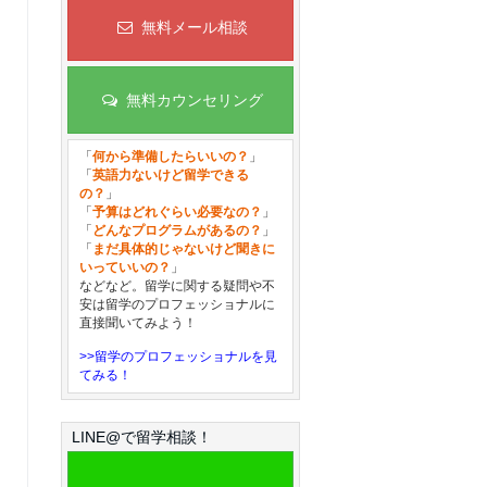
無料メール相談
無料カウンセリング
「
何から準備したらいいの？
」
「
英語力ないけど留学できる
の？
」
「
予算はどれぐらい必要なの？
」
「
どんなプログラムがあるの？
」
「
まだ具体的じゃないけど聞きに
いっていいの？
」
などなど。留学に関する疑問や不
安は留学のプロフェッショナルに
直接聞いてみよう！
>>留学のプロフェッショナルを見
てみる！
LINE@で留学相談！