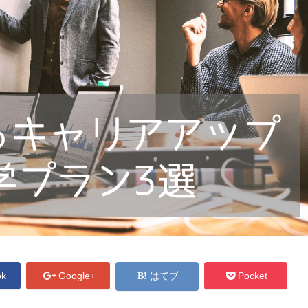
ok
Google+
はてブ
Pocket