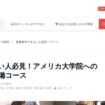
フリ
品川オフィスへのアクセス
あなたのお気に入りの学校
リカ留学
直接進学できない人必見！アメリカ大学院へのパスウェイと準備コース
い人必見！アメリカ大学院への
備コース
外大学進学
留学
,
大学院
,
海外大学進学
,
海外進学
,
留学
iaeスタッフ