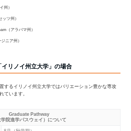
イリノイ州）
チューセッツ州）
irmingham（アラバマ州）
y（バージニア州）
「イリノイ州立大学」の場合
に位置するイリノイ州立大学ではバリエーション豊かな専攻
開講されています。
Graduate Pathway
大学院進学パスウェイ）について
8月（秋学期）