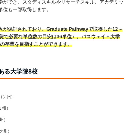
学ができ、スタディスキルやリサーチスキル、アカデミッ
単位も一部取得します。
証されており。Graduate Pathwayで取得した12～
学院で必要な単位数の目安は36単位）。パスウェイ＋大学
での卒業を目指すことができます。
がある大学院8校
（オレゴン州）
ズーリ州）
ク州）
ヨーク州）