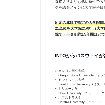
直接入学よりも低い条件で入
ク英語をメインに大学院科目
所定の成績で指定の大学院編入が保
21単位を大学院に移行（大
院でトータル約2.5年間ほど
INTOからパスウェイ
オレゴン州立大学
Oregon State University
セントルイス大学
Saint Louis University（ミ
ドリュー大学
Drew University（ニューヨー
ホフストラ大学
Hofstra University（ニュー