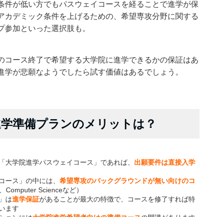
条件が低い方でもパスウェイコースを経ることで進学が保
アカデミック条件を上げるための、希望専攻分野に関する
プ参加といった選択肢も。
のコース終了で希望する大学院に進学できるかの保証はあ
進学が悲願なようでしたら試す価値はあるでしょう。
進学準備プランのメリットは？
「大学院進学パスウェイコース」であれば、
出願要件は直接入学
コース」の中には、
希望専攻のバックグラウンドが無い向けのコ
g、Computer Scienceなど）
」は
進学保証
があることが最大の特徴で、コースを修了すれば特
います