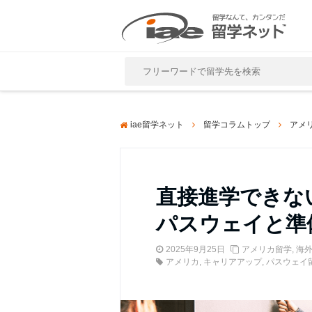
Close
iae留学ネット
留学コラムトップ
アメ
直接進学できな
パスウェイと準
2025年9月25日
アメリカ留学
,
海
アメリカ
,
キャリアアップ
,
パスウェイ