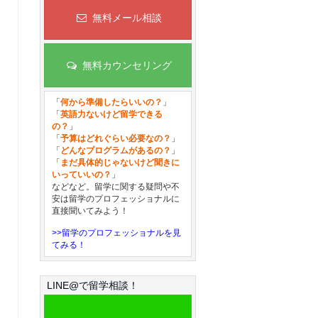
無料メール相談
無料カウンセリング
「
何から準備したらいいの？
」
「
英語力ないけど留学できる
の？
」
「
予算はどれぐらい必要なの？
」
「
どんなプログラムがあるの？
」
「
まだ具体的じゃないけど聞きに
いっていいの？
」
などなど。留学に関する疑問や不
安は留学のプロフェッショナルに
直接聞いてみよう！
>>留学のプロフェッショナルを見
てみる！
LINE@で留学相談！