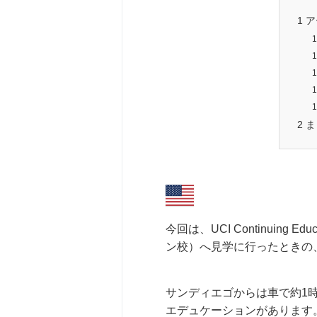
1
ア
1
1
1
1
1
2
ま
今回は、UCI Continuin
ン校）へ見学に行ったときの
サンディエゴからは車で約1
エデュケーションがあります