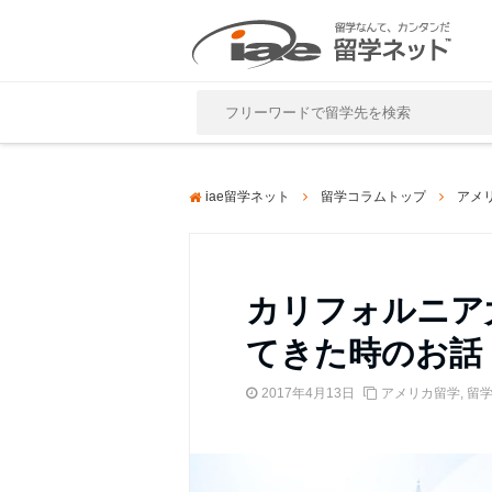
Close
iae留学ネット
留学コラムトップ
アメ
カリフォルニア
てきた時のお話
2017年4月13日
アメリカ留学
,
留