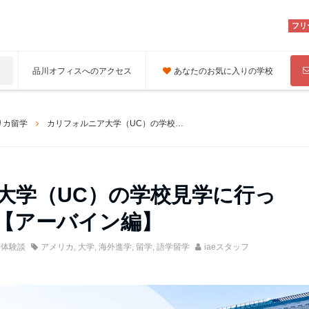
フリ
品川オフィスへのアクセス
あなたのお気に入りの学校
リカ留学
カリフォルニア大学（UC）の学校見学に行ってきた時のお話【アーバイン編】
大学（UC）の学校見学に行っ
【アーバイン編】
学体験談
アメリカ
,
大学
,
海外進学
,
留学
,
語学留学
iaeスタッフ