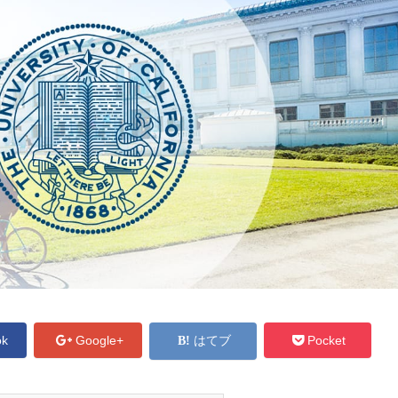
ok
Google+
はてブ
Pocket