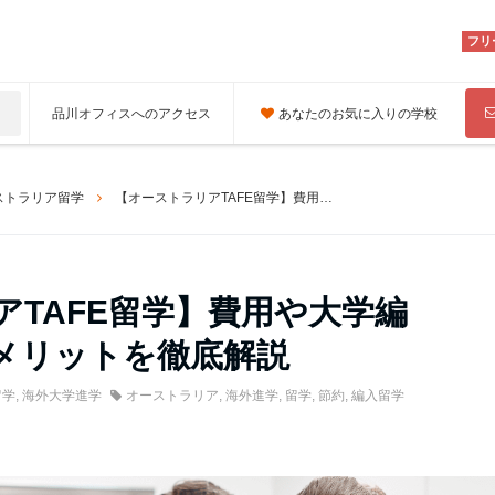
フリ
品川オフィスへのアクセス
あなたのお気に入りの学校
ストラリア留学
【オーストラリアTAFE留学】費用や大学編入、現地就職のメリットを徹底解説
アTAFE留学】費用や大学編
メリットを徹底解説
留学
,
海外大学進学
オーストラリア
,
海外進学
,
留学
,
節約
,
編入留学