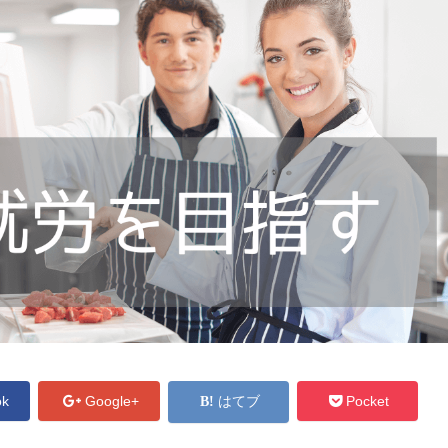
ok
Google+
はてブ
Pocket