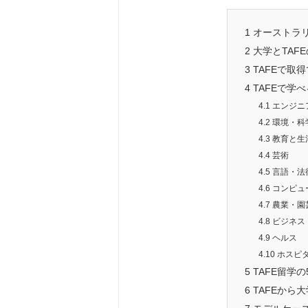
1
オーストラリ
2
大学とTAF
3
TAFEで取
4
TAFEで学
4.1
エンジニ
4.2
環境・科
4.3
教育と生
4.4
芸術
4.5
言語・法
4.6
コンピュー
4.7
農業・園
4.8
ビジネス
4.9
ヘルス
4.10
ホスピ
5
TAFE留学
6
TAFEから