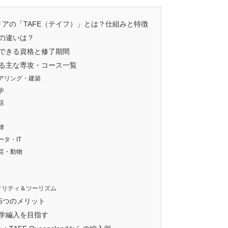
アの「TAFE（テイフ）」とは？仕組みと特徴
Eの違いは？
得できる資格と修了期間
べる主な専攻・コース一覧
アリング・建築
学
活
律
タ・IT
芸・動物
タリティ＆ツーリズム
の5つのメリット
大学編入を目指す