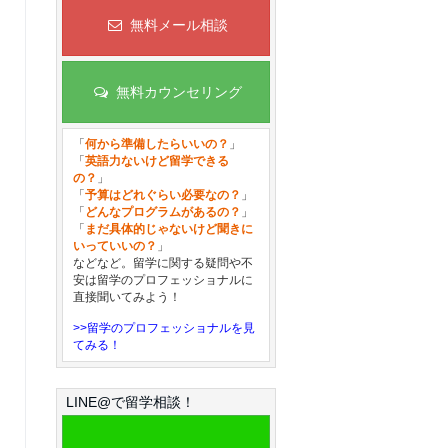
無料メール相談
無料カウンセリング
「
何から準備したらいいの？
」
「
英語力ないけど留学できる
の？
」
「
予算はどれぐらい必要なの？
」
「
どんなプログラムがあるの？
」
「
まだ具体的じゃないけど聞きに
いっていいの？
」
などなど。留学に関する疑問や不
安は留学のプロフェッショナルに
直接聞いてみよう！
>>留学のプロフェッショナルを見
てみる！
LINE@で留学相談！