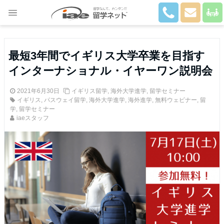
Close
最短3年間でイギリス大学卒業を目指す
インターナショナル・イヤーワン説明会
2021年6月30日
イギリス留学
,
海外大学進学
,
留学セミナー
イギリス
,
パスウェイ留学
,
海外大学進学
,
海外進学
,
無料ウェビナー
,
留
学
,
留学セミナー
iaeスタッフ