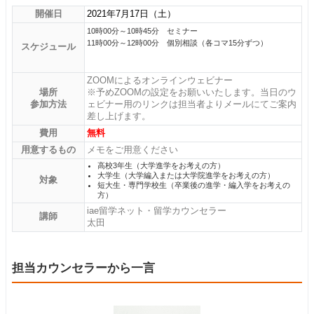
開催日
2021年7月17日（土）
10時00分～10時45分 セミナー
11時00分～12時00分 個別相談（各コマ15分ずつ）
スケジュール
ZOOMによるオンラインウェビナー
場所
※予めZOOMの設定をお願いいたします。当日のウ
参加方法
ェビナー用のリンクは担当者よりメールにてご案内
差し上げます。
費用
無料
用意するもの
メモをご用意ください
高校3年生（大学進学をお考えの方）
大学生（大学編入または大学院進学をお考えの方）
対象
短大生・専門学校生（卒業後の進学・編入学をお考えの
方）
iae留学ネット・留学カウンセラー
講師
太田
担当カウンセラーから一言