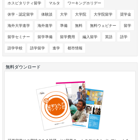
ホスピタリティ留学
マルタ
ワーキングホリデー
休学・認定留学
体験談
大学
大学院
大学院留学
奨学金
海外大学進学
海外進学
準備
無料
無料ウェビナー
留学
留学セミナー
留学準備
留学費用
編入留学
英語
語学
語学学校
語学留学
進学
都市情報
無料ダウンロード