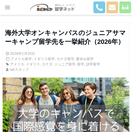
Close
海外大学オンキャンパスのジュニアサマ
ーキャンプ留学先を一挙紹介（2026年）
2026年2月20日
アメリカ留学
,
イギリス留学
,
カナダ留学
,
夏休み留学
アメリカ
,
イギリス
,
カナダ
,
ジュニア留学
,
留学
,
語学留学
iaeスタッフ