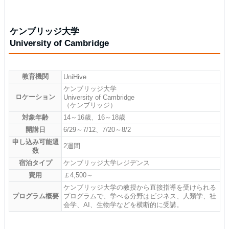
ケンブリッジ大学
University of Cambridge
教育機関
UniHive
ケンブリッジ大学
ロケーション
University of Cambridge
（ケンブリッジ）
対象年齢
14～16歳、16～18歳
開講日
6/29～7/12、7/20～8/2
申し込み可能週
2週間
数
宿泊タイプ
ケンブリッジ大学レジデンス
費用
￡4,500～
ケンブリッジ大学の教授から直接指導を受けられる
プログラム概要
プログラムで、学べる分野はビジネス、人類学、社
会学、AI、生物学などを横断的に受講。