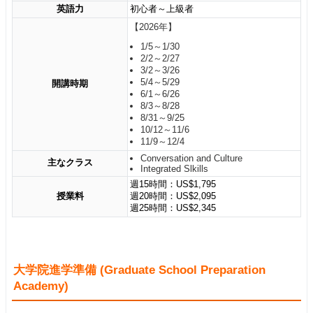
英語力
初心者～上級者
【2026年】
1/5～1/30
2/2～2/27
3/2～3/26
5/4～5/29
開講時期
6/1～6/26
8/3～8/28
8/31～9/25
10/12～11/6
11/9～12/4
Conversation and Culture
主なクラス
Integrated Slkills
週15時間：US$1,795
授業料
週20時間：US$2,095
週25時間：US$2,345
大学院進学準備 (Graduate School Preparation
Academy)