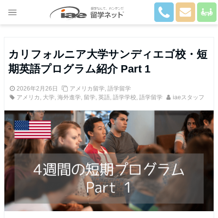
Close
カリフォルニア大学サンディエゴ校・短
期英語プログラム紹介 Part 1
2026年2月26日
アメリカ留学
,
語学留学
アメリカ
,
大学
,
海外進学
,
留学
,
英語
,
語学学校
,
語学留学
iaeスタッフ