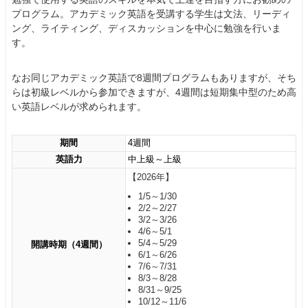
プログラム。アカデミック英語を受講する学生は文法、リーディ
ング、ライティング、ディスカッションを中心に勉強を行いま
す。
なお同じアカデミック英語で8週間プログラムもありますが、そち
らは初級レベルから参加できますが、4週間は短期集中型のため高
い英語レベルが求められます。
期間
4週間
英語力
中上級～上級
【2026年】
1/5～1/30
2/2～2/27
3/2～3/26
4/6～5/1
5/4～5/29
開講時期（4週間）
6/1～6/26
7/6～7/31
8/3～8/28
8/31～9/25
10/12～11/6