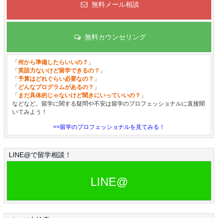
無料メール相談
無料カウンセリング
「
何から準備したらいいの？
」
「
英語力ないけど留学できるの？
」
「
予算はどれぐらい必要なの？
」
「
どんなプログラムがあるの？
」
「
まだ具体的じゃないけど聞きにいっていいの？
」
などなど。留学に関する疑問や不安は留学のプロフェッショナルに直接聞
いてみよう！
>>留学のプロフェッショナルを見てみる！
LINE@で留学相談！
LINE@