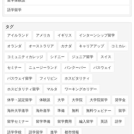
留学体験談
語学留学
タグ
アイルランド
アメリカ
イギリス
インターンシップ留学
オランダ
オーストラリア
カナダ
キャリアアップ
コミカレ
コミュニティカレッジ
シドニー
ジュニア留学
スイス
セミナー
ニュージーランド
バンクーバー
パスウェイ
パスウェイ留学
フィリピン
ホスピタリティ
ホスピタリティ留学
マルタ
ワーキングホリデー
休学・認定留学
体験談
大学
大学院
大学院留学
奨学金
海外大学進学
海外進学
準備
無料
無料ウェビナー
留学
留学セミナー
留学準備
留学費用
編入留学
英語
語学
語学学校
語学留学
進学
都市情報