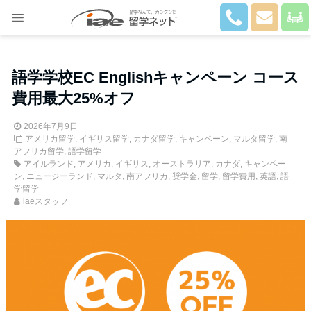
Close
語学学校EC Englishキャンペーン コース
費用最大25%オフ
2026年7月9日
アメリカ留学
,
イギリス留学
,
カナダ留学
,
キャンペーン
,
マルタ留学
,
南
アフリカ留学
,
語学留学
アイルランド
,
アメリカ
,
イギリス
,
オーストラリア
,
カナダ
,
キャンペー
ン
,
ニュージーランド
,
マルタ
,
南アフリカ
,
奨学金
,
留学
,
留学費用
,
英語
,
語
学留学
iaeスタッフ