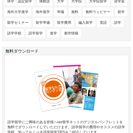
休学・認定留学
体験談
大学
大学院
大学院留学
奨学金
海外大学進学
海外進学
準備
無料
無料ウェビナー
留学
留学セミナー
留学準備
留学費用
編入留学
英語
語学
語学学校
語学留学
進学
都市情報
無料ダウンロード
語学留学にご興味のある皆様へiae留学ネットのデジタルパンフレットを
無料でダウンロードしていただけます。語学留学の費用やオススメの語学
学校、知っておくべき語学留学TIPSをご紹介しています。