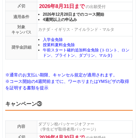
2026年8月31日まで
〆切
の出願受付
2026年12月28日までのコース開始
適用条件
4週間以上の申込み
対象
カナダ・イギリス・アイルランド・マルタ
キャンパス
入学金免除
授業料夏料金免除
奨学金詳細
午前スタート確約追加料金免除 (トロント、ロン
ドン、ブライトン、ダブリン、マルタ)
※通常のお支払い期限、キャンセル規定が適用されます。
※コース開始の4週間前までに、ワーホリまたはYMSビザの取得
を証明する書類を提示
キャンペーン③
ダブリン校パッケージオファー
内容
（学生ビザ取得者用パッケージ）
2026年4月30日まで
〆切
の出願受付