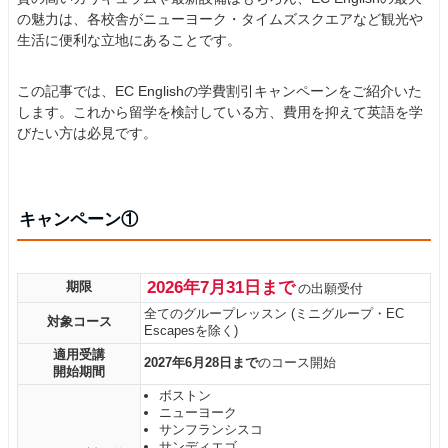
の魅力は、各校舎がニューヨーク・タイムズスクエアなど観光や
生活に便利な立地にあることです。
この記事では、EC Englishの学費割引キャンペーンをご紹介いた
します。これから留学を検討している方、費用を抑えて英語を学
びたい方は必見です。
キャンペーン①
2026年7月31日まで
期限
の出願受付
全てのグループレッスン (ミニグループ・EC
対象コース
Escapesを除く)
適用受講
2027年6月28日まで
のコース開始
開始期間
ボストン
ニューヨーク
サンフランシスコ
サンディエゴ