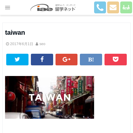
Close
taiwan
2017年6月1日
seo