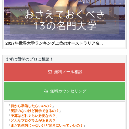
2027年世界大学ランキング上位のオーストラリア名...
まずは留学のプロに相談！
無料メール相談
無料カウンセリング
「
何から準備したらいいの？
」
「
英語力ないけど留学できるの？
」
「
予算はどれぐらい必要なの？
」
「
どんなプログラムがあるの？
」
「
まだ具体的じゃないけど聞きにいっていいの？
」