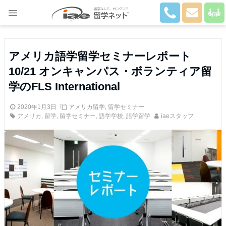
Close
アメリカ語学留学セミナーレポート
10/21 オンキャンパス・ボランティア留
学のFLS International
2020年1月3日
アメリカ留学
,
留学セミナー
アメリカ
,
留学
,
留学セミナー
,
語学学校
,
語学留学
iaeスタッフ