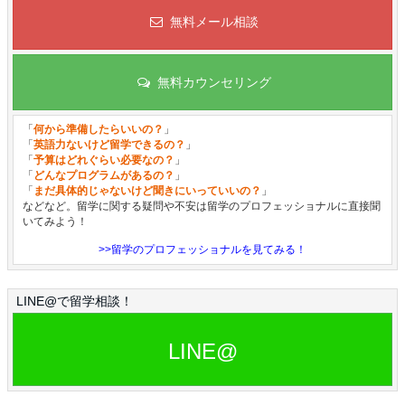
無料メール相談
無料カウンセリング
「
何から準備したらいいの？
」
「
英語力ないけど留学できるの？
」
「
予算はどれぐらい必要なの？
」
「
どんなプログラムがあるの？
」
「
まだ具体的じゃないけど聞きにいっていいの？
」
などなど。留学に関する疑問や不安は留学のプロフェッショナルに直接聞
いてみよう！
>>留学のプロフェッショナルを見てみる！
LINE@で留学相談！
LINE@