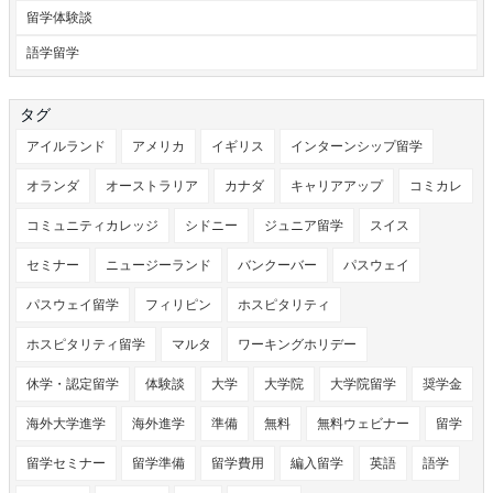
留学体験談
語学留学
タグ
アイルランド
アメリカ
イギリス
インターンシップ留学
オランダ
オーストラリア
カナダ
キャリアアップ
コミカレ
コミュニティカレッジ
シドニー
ジュニア留学
スイス
セミナー
ニュージーランド
バンクーバー
パスウェイ
パスウェイ留学
フィリピン
ホスピタリティ
ホスピタリティ留学
マルタ
ワーキングホリデー
休学・認定留学
体験談
大学
大学院
大学院留学
奨学金
海外大学進学
海外進学
準備
無料
無料ウェビナー
留学
留学セミナー
留学準備
留学費用
編入留学
英語
語学