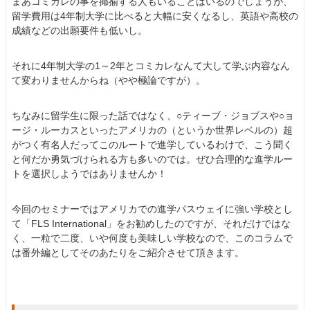
まあコミカレの事を揶揄する人もいることはいるのでしょうが、
留学費用は4年制大学に比べると大幅に安くなるし、英語や高校の
成績などの出願要件も低いし。
それに4年制大学の1～2年とコミカレなんて大して学ぶ内容なん
て変わりませんからね（やや極論ですが）。
ちなみに留学生に限った話ではなく、○ティーブ・ジョブスや○ョ
ージ・ルーカスといったアメリカの（というか世界レベルの）超
がつく有名人だってこのルートで進学しているわけで、こう聞く
と何だか勇気づけられる方も多いのでは。ぜひ合理的な進学ルー
トを選択しようではありませんか！
今回のセミナーではアメリカでの進学パスウェイに強い学校とし
て「FLS International」をお勧めしたのですが、それだけではな
く、一粒で二度、いや何度も美味しい学校なので、このコラムで
は番外編としてそのあたりをご紹介させて頂きます。