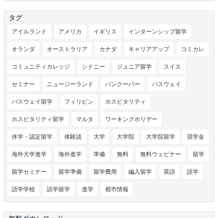
タグ
アイルランド
アメリカ
イギリス
インターンシップ留学
オランダ
オーストラリア
カナダ
キャリアアップ
コミカレ
コミュニティカレッジ
シドニー
ジュニア留学
スイス
セミナー
ニュージーランド
バンクーバー
パスウェイ
パスウェイ留学
フィリピン
ホスピタリティ
ホスピタリティ留学
マルタ
ワーキングホリデー
休学・認定留学
体験談
大学
大学院
大学院留学
奨学金
海外大学進学
海外進学
準備
無料
無料ウェビナー
留学
留学セミナー
留学準備
留学費用
編入留学
英語
語学
語学学校
語学留学
進学
都市情報