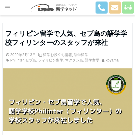
Close
フィリピン留学で人気、セブ島の語学学
校フィリンターのスタッフが来社
2020年2月13日
留学お役立ち情報
,
語学留学
Philinter
,
セブ島
,
フィリピン留学
,
マクタン島
,
語学留学
koyama