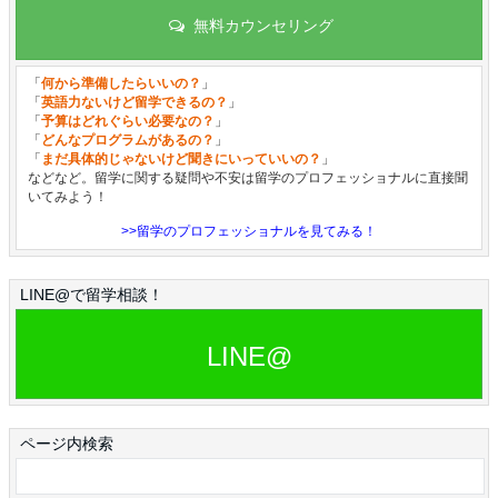
無料カウンセリング
「
何から準備したらいいの？
」
「
英語力ないけど留学できるの？
」
「
予算はどれぐらい必要なの？
」
「
どんなプログラムがあるの？
」
「
まだ具体的じゃないけど聞きにいっていいの？
」
などなど。留学に関する疑問や不安は留学のプロフェッショナルに直接聞
いてみよう！
>>留学のプロフェッショナルを見てみる！
LINE@で留学相談！
LINE@
ページ内検索