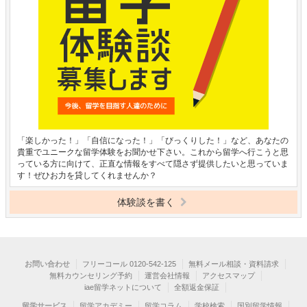
「楽しかった！」「自信になった！」「びっくりした！」など、あなたの
貴重でユニークな留学体験をお聞かせ下さい。これから留学へ行こうと思
っている方に向けて、正直な情報をすべて隠さず提供したいと思っていま
す！ぜひお力を貸してくれませんか？
体験談を書く
お問い合わせ
フリーコール 0120-542-125
無料メール相談・資料請求
無料カウンセリング予約
運営会社情報
アクセスマップ
iae留学ネットについて
全額返金保証
留学サービス
留学アカデミー
留学コラム
学校検索
国別留学情報