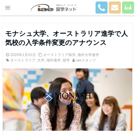
Close
モナシュ大学、オーストラリア進学で人
気校の入学条件変更のアナウンス
2020年1月31日
オーストラリア留学
,
海外大学進学
オーストラリア
,
大学
,
海外進学
,
留学
iaeスタッフ