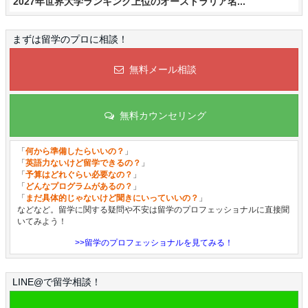
2027年世界大学ランキング上位のオーストラリア名...
まずは留学のプロに相談！
無料メール相談
無料カウンセリング
「
何から準備したらいいの？
」
「
英語力ないけど留学できるの？
」
「
予算はどれぐらい必要なの？
」
「
どんなプログラムがあるの？
」
「
まだ具体的じゃないけど聞きにいっていいの？
」
などなど。留学に関する疑問や不安は留学のプロフェッショナルに直接聞
いてみよう！
>>留学のプロフェッショナルを見てみる！
LINE@で留学相談！