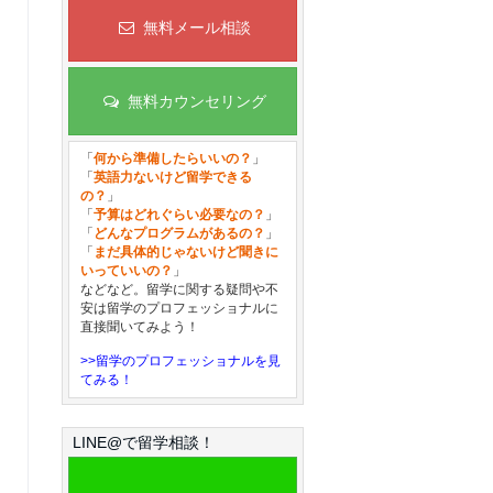
無料メール相談
無料カウンセリング
「
何から準備したらいいの？
」
「
英語力ないけど留学できる
の？
」
「
予算はどれぐらい必要なの？
」
「
どんなプログラムがあるの？
」
「
まだ具体的じゃないけど聞きに
いっていいの？
」
などなど。留学に関する疑問や不
安は留学のプロフェッショナルに
直接聞いてみよう！
>>留学のプロフェッショナルを見
てみる！
LINE@で留学相談！