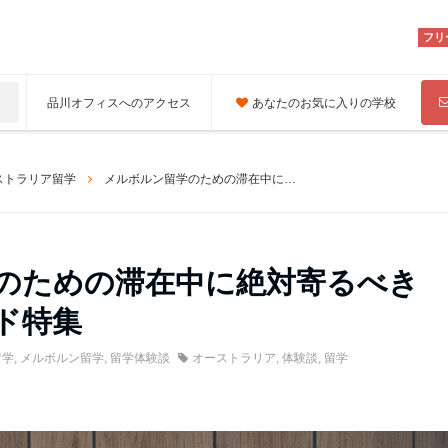
フリ
品川オフィスへのアクセス
あなたのお気に入りの学校
ストラリア留学
メルボルン留学のための滞在中に絶対寄るべきコーヒースタンド特集
のための滞在中に絶対寄るべき
ド特集
留学
,
メルボルン留学
,
留学体験談
オーストラリア
,
体験談
,
留学