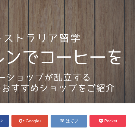
ok
Google+
はてブ
Pocket