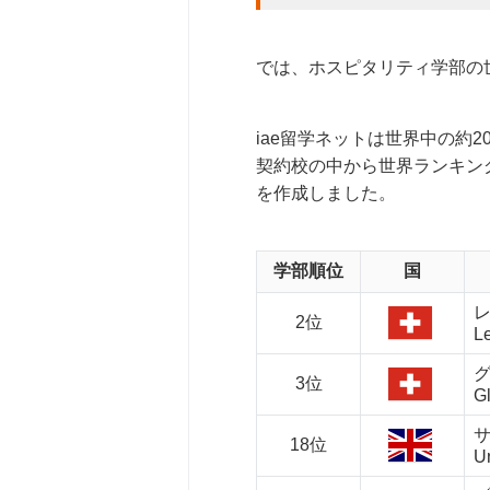
では、ホスピタリティ学部の
iae留学ネットは世界中の約
契約校の中から世界ランキン
を作成しました。
学部順位
国
2位
Le
3位
Gl
18位
Un