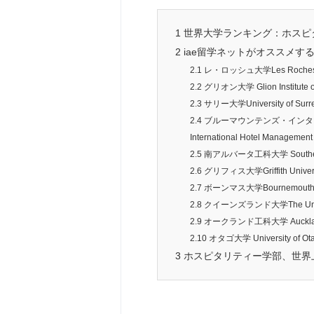
1
世界大学ランキング：ホスピ
2
iae留学ネットがオススメす
2.1
レ・ロッシュ大学Les Roches Glob
2.2
グリオン大学 Glion Institute of
2.3
サリー大学University of Surr
2.4
ブルーマウンテンズ・インターナ
International Hotel Management
2.5
南アルバータ工科大学 Southern Albe
2.6
グリフィス大学Griffith Univers
2.7
ボーンマス大学Bournemouth Un
2.8
クイーンズランド大学The Univers
2.9
オークランド工科大学 Auckland Un
2.10
オタゴ大学 University of Ot
3
ホスピタリティー学部、世界上