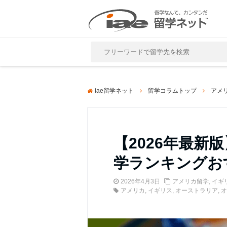
Close
iae留学ネット
留学コラムトップ
アメ
【2026年最新
学ランキングお
2026年4月3日
アメリカ留学
,
イギ
アメリカ
,
イギリス
,
オーストラリア
,
オ