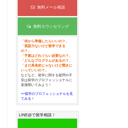
無料メール相談
無料カウンセリング
「
何から準備したらいいの？
」
「
英語力ないけど留学できる
の？
」
「
予算はどれぐらい必要なの？
」
「
どんなプログラムがあるの？
」
「
まだ具体的じゃないけど聞きに
いっていいの？
」
などなど。留学に関する疑問や不
安は留学のプロフェッショナルに
直接聞いてみよう！
>>留学のプロフェッショナルを見
てみる！
LINE@で留学相談！