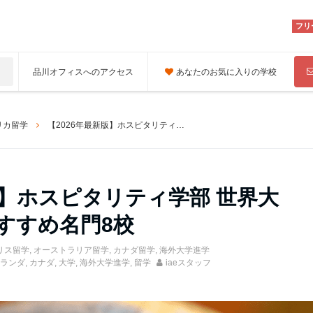
フリ
品川オフィスへのアクセス
あなたのお気に入りの学校
リカ留学
【2026年最新版】ホスピタリティ学部 世界大学ランキングおすすめ名門8校
版】ホスピタリティ学部 世界大
すすめ名門8校
リス留学
,
オーストラリア留学
,
カナダ留学
,
海外大学進学
ランダ
,
カナダ
,
大学
,
海外大学進学
,
留学
iaeスタッフ