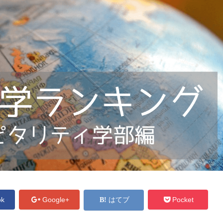
ok
Google+
はてブ
Pocket