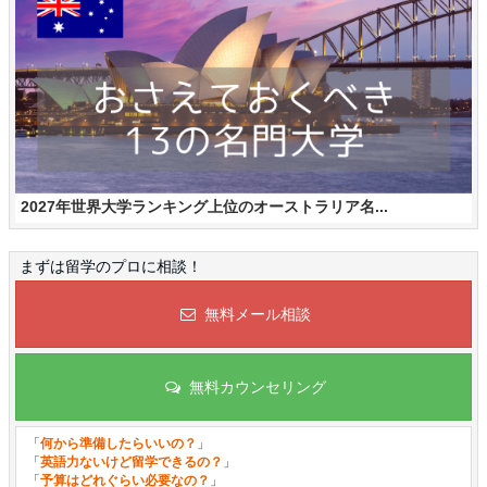
2027年世界大学ランキング上位のオーストラリア名...
まずは留学のプロに相談！
無料メール相談
無料カウンセリング
「
何から準備したらいいの？
」
「
英語力ないけど留学できるの？
」
「
予算はどれぐらい必要なの？
」