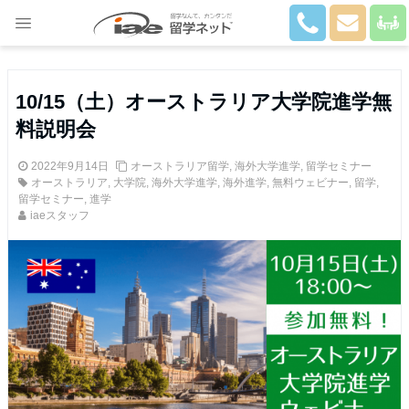
Close
10/15（土）オーストラリア大学院進学無
料説明会
2022年9月14日
オーストラリア留学
,
海外大学進学
,
留学セミナー
オーストラリア
,
大学院
,
海外大学進学
,
海外進学
,
無料ウェビナー
,
留学
,
留学セミナー
,
進学
iaeスタッフ