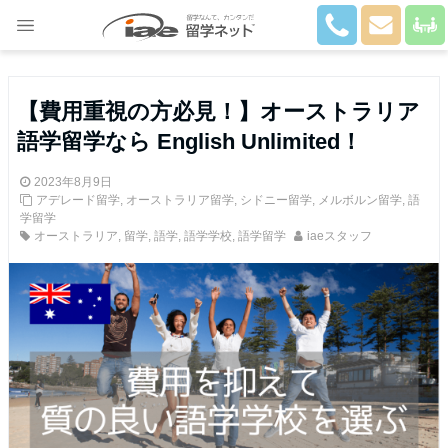
Close
【費用重視の方必見！】オーストラリア
語学留学なら English Unlimited！
2023年8月9日
アデレード留学
,
オーストラリア留学
,
シドニー留学
,
メルボルン留学
,
語
学留学
オーストラリア
,
留学
,
語学
,
語学学校
,
語学留学
iaeスタッフ