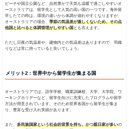
ビーチや国立公園など、自然豊かで天気も温暖で過ごしやすいオ
ーストラリアは、留学先として人気の高い国の一つです。海外留
学したての時は、環境の違いから体調が崩れやすくなりますが、
オーストラリアの場合、
季節の気温差が激しくないため、その点
他国と比べると体調管理がしやすい国
とも言えます。
ただし日夜の気温差や、建物内との気温差はありますので、羽織
りなどは常に持っていると良いでしょう。
メリット2：世界中から留学生が集まる国
オーストラリアでは、語学学校、職業訓練校、大学、大学院、ワ
ーキングホリデーなど、留学生向けに充実したプログラムや留学
方法が用意されています。そのため世界各国から留学生が集ま
り、豊富な受け入れ実績があります。
また、
多民族国家という社会的背景を持ち、かつ親日家が多い
の