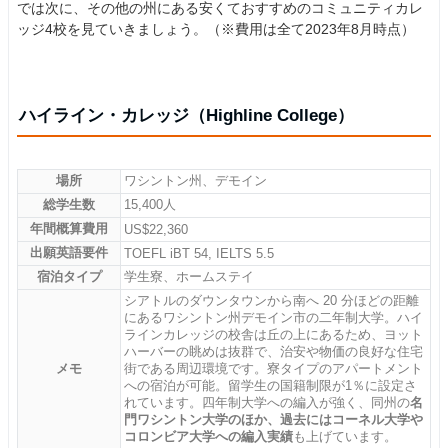
では次に、その他の州にある安くておすすめのコミュニティカレ
ッジ4校を見ていきましょう。（※費用は全て2023年8月時点）
ハイライン・カレッジ（Highline College）
場所
ワシントン州、デモイン
総学生数
15,400人
年間概算費用
US$22,360
出願英語要件
TOEFL iBT 54, IELTS 5.5
宿泊タイプ
学生寮、ホームステイ
シアトルのダウンタウンから南へ 20 分ほどの距離
にあるワシントン州デモイン市の二年制大学。ハイ
ラインカレッジの校舎は丘の上にあるため、ヨット
ハーバーの眺めは抜群で、治安や物価の良好な住宅
メモ
街である周辺環境です。寮タイプのアパートメント
への宿泊が可能。留学生の国籍制限が1％に設定さ
れています。四年制大学への編入が強く、同州の
名
門ワシントン大学のほか、過去にはコーネル大学や
コロンビア大学への編入実績
も上げています。