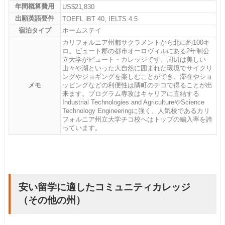
年間概算費用
US$21,830
出願英語要件
TOEFL iBT 40, IELTS 4.5
宿泊タイプ
ホームステイ
カリフォルニア州都サクラメントから北に約100キ
ロ。ビュート郡の都市オーロヴィルにある2年制公
立大学がビュート・カレッジです。周辺は美しい
山々や湖といった大自然に囲まれた環境でサイクリ
ングやジョギングを楽しむことができ、滞在やショ
メモ
ッピングなどの利便性は隣町のチコで得ることが出
来ます。プログラム専攻はキャリアに直結する
Industrial Technologies and AgricultureやScience
Technology Engineeringに強く、人気校であるカリ
フォルニア州立大学チコ校へはトップの編入率を誇
っています。
安い留学に適したコミュニティカレッジ
（その他の州）