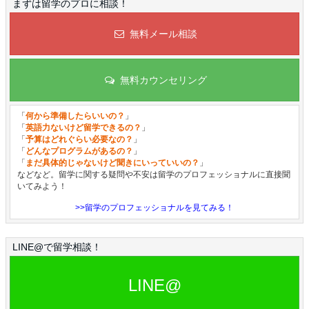
まずは留学のプロに相談！
無料メール相談
無料カウンセリング
「
何から準備したらいいの？
」
「
英語力ないけど留学できるの？
」
「
予算はどれぐらい必要なの？
」
「
どんなプログラムがあるの？
」
「
まだ具体的じゃないけど聞きにいっていいの？
」
などなど。留学に関する疑問や不安は留学のプロフェッショナルに直接聞
いてみよう！
>>留学のプロフェッショナルを見てみる！
LINE@で留学相談！
LINE@