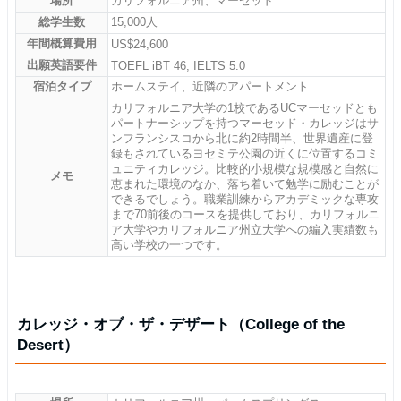
場所
カリフォルニア州、マーセッド
総学生数
15,000人
年間概算費用
US$24,600
出願英語要件
TOEFL iBT 46, IELTS 5.0
宿泊タイプ
ホームステイ、近隣のアパートメント
カリフォルニア大学の1校であるUCマーセッドとも
パートナーシップを持つマーセッド・カレッジはサ
ンフランシスコから北に約2時間半、世界遺産に登
録もされているヨセミテ公園の近くに位置するコミ
ュニティカレッジ。比較的小規模な規模感と自然に
メモ
恵まれた環境のなか、落ち着いて勉学に励むことが
できるでしょう。職業訓練からアカデミックな専攻
まで70前後のコースを提供しており、カリフォルニ
ア大学やカリフォルニア州立大学への編入実績数も
高い学校の一つです。
カレッジ・オブ・ザ・デザート（College of the
Desert）