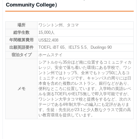
Community College）
場所
ワシントン州、タコマ
総学生数
15,000人
年間概算費用
US$22,408
出願英語要件
TOEFL iBT 65、IELTS 5.5、Duolingo 90
宿泊タイプ
ホームステイ
シアトルから35分ほど南に位置するコミュニティカ
レッジ。安全で落ち着いた環境にある学校で、ワシ
ントン州ではトップ5、全米でもトップ50に入るコ
ミュニティカレッジです。キャンパスの周りには日
本食を含めた複数のレストラン、銀行などがあり、
メモ
便利なところに位置しています。入学時の英語レベ
ルを測るTOEFLやIELTS無しで即入学可能ですが、
ワシントン大学タコマ校と提携をするなど、次のス
テージである4年制大学への編入にも定評がありま
す。生徒：先生比が23:1と少人数なクラスで質の高
い教育環境を提供しています。