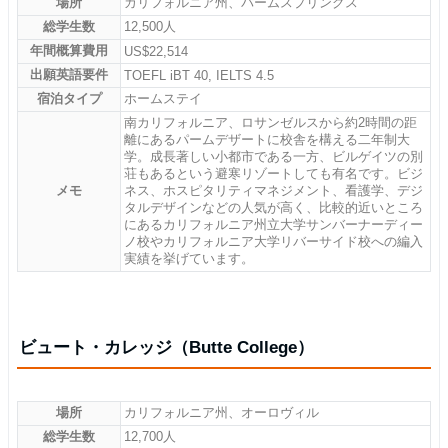
場所
カリフォルニア州、パームスプリングス
総学生数
12,500人
年間概算費用
US$22,514
出願英語要件
TOEFL iBT 40, IELTS 4.5
宿泊タイプ
ホームステイ
南カリフォルニア、ロサンゼルスから約2時間の距
離にあるパームデザートに校舎を構える二年制大
学。成長著しい小都市である一方、ビルゲイツの別
荘もあるという避寒リゾートしても有名です。ビジ
メモ
ネス、ホスピタリティマネジメント、看護学、デジ
タルデザインなどの人気が高く、比較的近いところ
にあるカリフォルニア州立大学サンバーナーディー
ノ校やカリフォルニア大学リバーサイド校への編入
実績を挙げています。
ビュート・カレッジ（Butte College）
場所
カリフォルニア州、オーロヴィル
総学生数
12,700人