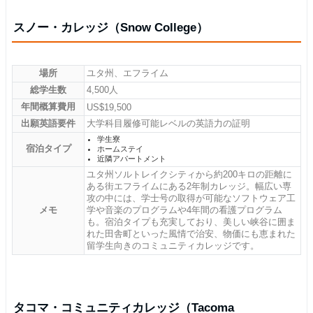
スノー・カレッジ（Snow College）
場所
ユタ州、エフライム
総学生数
4,500人
年間概算費用
US$19,500
出願英語要件
大学科目履修可能レベルの英語力の証明
学生寮
宿泊タイプ
ホームステイ
近隣アパートメント
ユタ州ソルトレイクシティから約200キロの距離に
ある街エフライムにある2年制カレッジ。幅広い専
攻の中には、学士号の取得が可能なソフトウェア工
メモ
学や音楽のプログラムや4年間の看護プログラム
も。宿泊タイプも充実しており、美しい峡谷に囲ま
れた田舎町といった風情で治安、物価にも恵まれた
留学生向きのコミュニティカレッジです。
タコマ・コミュニティカレッジ（Tacoma