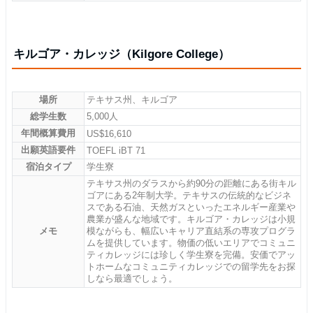
キルゴア・カレッジ（Kilgore College）
場所
テキサス州、キルゴア
総学生数
5,000人
年間概算費用
US$16,610
出願英語要件
TOEFL iBT 71
宿泊タイプ
学生寮
テキサス州のダラスから約90分の距離にある街キル
ゴアにある2年制大学。テキサスの伝統的なビジネ
スである石油、天然ガスといったエネルギー産業や
農業が盛んな地域です。キルゴア・カレッジは小規
メモ
模ながらも、幅広いキャリア直結系の専攻プログラ
ムを提供しています。物価の低いエリアでコミュニ
ティカレッジには珍しく学生寮を完備。安価でアッ
トホームなコミュニティカレッジでの留学先をお探
しなら最適でしょう。