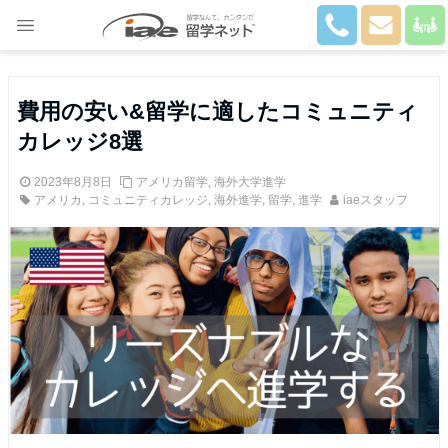
Close
費用の安い&留学に適したコミュニティ
カレッジ8選
2023年8月8日
アメリカ留学
,
海外大学進学
アメリカ
,
コミュニティカレッジ
,
海外進学
,
留学
,
進学
iaeスタッフ