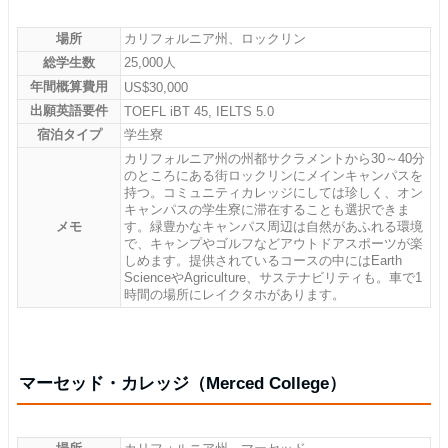
場所
カリフォルニア州、ロックリン
総学生数
25,000人
年間概算費用
US$30,000
出願英語要件
TOEFL iBT 45, IELTS 5.0
宿泊タイプ
学生寮
カリフォルニア州の州都サクラメントから30～40分
のところにある街ロックリンにメインキャンパスを
持つ。コミュニティカレッジにしては珍しく、オン
キャンパスの学生寮に滞在することも選択できま
メモ
す。緑豊かなキャンパス周辺は自然があふれる環境
で、キャンプやゴルフなどアウトドアスポーツが楽
しめます。提供されているコースの中にはEarth
ScienceやAgriculture、サステナビリティも。車で1
時間の場所にレイクタホがあります。
マーセッド・カレッジ（Merced College）