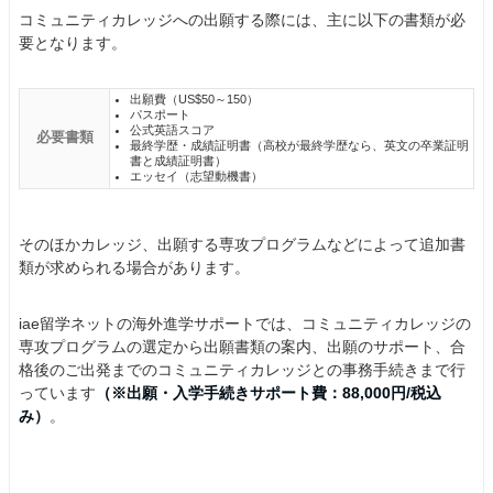
コミュニティカレッジへの出願する際には、主に以下の書類が必
要となります。
出願費（US$50～150）
パスポート
公式英語スコア
必要書類
最終学歴・成績証明書（高校が最終学歴なら、英文の卒業証明
書と成績証明書）
エッセイ（志望動機書）
そのほかカレッジ、出願する専攻プログラムなどによって追加書
類が求められる場合があります。
iae留学ネットの海外進学サポートでは、コミュニティカレッジの
専攻プログラムの選定から出願書類の案内、出願のサポート、合
格後のご出発までのコミュニティカレッジとの事務手続きまで行
っています
（※出願・入学手続きサポート費：88,000円/税込
み）
。