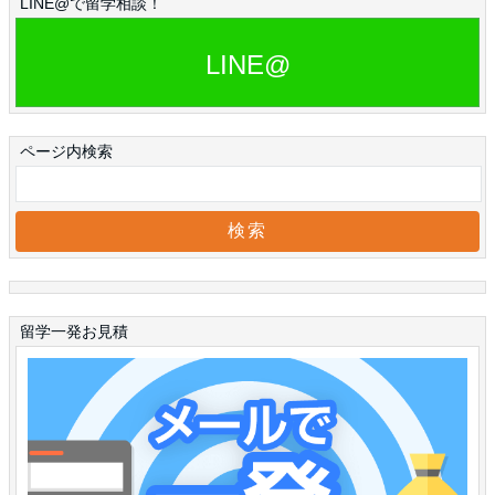
LINE@で留学相談！
LINE@
ページ内検索
留学一発お見積