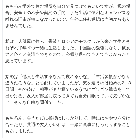
もちろん学外で住む場所を自分で見つけてもいいですが、私の場
合、安全面の不安や契約の手間、また生活に便利なキャンパスを
離れる理由が特になかったので、学外に住む選択は当初からあり
ませんでした。
私は二人部屋に住み、香港とロシアのモスクワから来た学生とそ
れぞれ半年ずつ一緒に生活しました。中国語の勉強になり、彼女
達と色々と交流もできたので、今振り返ってもとてもよかったと
思っています。
始めは「他人と生活するなんて疲れるかな」「生活習慣がかなり
違うだろうな」と心配していましたが、気を遣うのは始めの2、3
日間、その後は、相手がまだ寝ているうちにゴソゴソ準備をして
出かける、友人が部屋に戻ってきても自分は眠っていて気づかな
い…そんな自由な関係でした。
もちろん、会うたびに挨拶はしっかりして、時にはおやつを分け
合ったり、共通の友人がいれば、一緒に食事に行ったりすること
もありました。