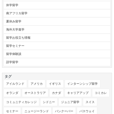
休学留学
南アフリカ留学
夏休み留学
海外大学進学
留学お役立ち情報
留学セミナー
留学体験談
語学留学
タグ
アイルランド
アメリカ
イギリス
インターンシップ留学
オランダ
オーストラリア
カナダ
キャリアアップ
コミカレ
コミュニティカレッジ
シドニー
ジュニア留学
スイス
セミナー
ニュージーランド
バンクーバー
パスウェイ