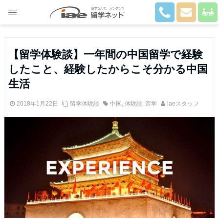
Close
【留学体験談】一年間の中国留学で経験
したこと、経験したからこそ分かる中国
生活
2018年1月22日
留学体験談
中国
,
体験談
,
留学
iaeスタッフ