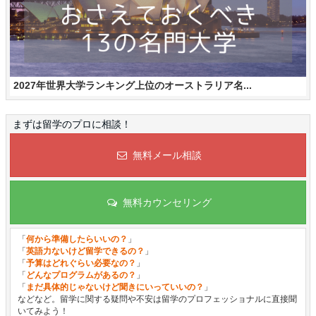
2027年世界大学ランキング上位のオーストラリア名...
まずは留学のプロに相談！
無料メール相談
無料カウンセリング
「
何から準備したらいいの？
」
「
英語力ないけど留学できるの？
」
「
予算はどれぐらい必要なの？
」
「
どんなプログラムがあるの？
」
「
まだ具体的じゃないけど聞きにいっていいの？
」
などなど。留学に関する疑問や不安は留学のプロフェッショナルに直接聞
いてみよう！