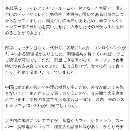
各部屋は、トイレとシャワールームが一体となった空間と、備え
付けのベッドやテレビ、勉強机、本棚等が置いてある部屋の二つ
からなっていました。備え付けの家具があるため、歯ブラシやシ
ャンプー等の日用品を買い足せば、入寮したその日から生活を始
めることができます。
部屋にキッチンはなく、代わりに各階に1カ所、コンロやシンクが
3、4つある調理場がありました。調理器具を持っていれば、そこ
で調理が可能です。ただ、部屋に冷蔵庫がなく、キッチンは食事
時いつも込み合っていたので、私は自炊せず、食堂に行って食べ
たり、外食で済ませたりしていました。
中国は食文化が豊かで料理の種類が多いため、外食が続いても飽
きないこと、また作るより買う方が安いので、食事面で大変恵ま
れています。学校の食堂で食べる場合は一食15元以内、外のレス
トランでは20～30元が目安でしょうか。
大学内の施設についてですが、食堂やカフェ、レストラン、スー
パー、携帯電話ショップ、理髪店や診療所等があり、かなり充実