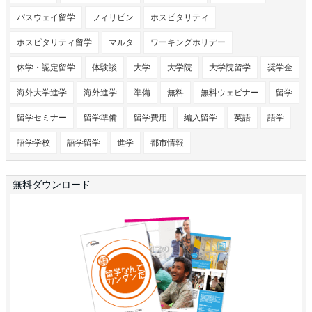
パスウェイ留学
フィリピン
ホスピタリティ
ホスピタリティ留学
マルタ
ワーキングホリデー
休学・認定留学
体験談
大学
大学院
大学院留学
奨学金
海外大学進学
海外進学
準備
無料
無料ウェビナー
留学
留学セミナー
留学準備
留学費用
編入留学
英語
語学
語学学校
語学留学
進学
都市情報
無料ダウンロード