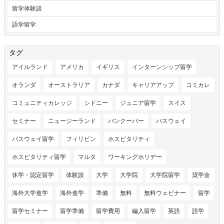
留学体験談
語学留学
タグ
アイルランド
アメリカ
イギリス
インターンシップ留学
オランダ
オーストラリア
カナダ
キャリアアップ
コミカレ
コミュニティカレッジ
シドニー
ジュニア留学
スイス
セミナー
ニュージーランド
バンクーバー
パスウェイ
パスウェイ留学
フィリピン
ホスピタリティ
ホスピタリティ留学
マルタ
ワーキングホリデー
休学・認定留学
体験談
大学
大学院
大学院留学
奨学金
海外大学進学
海外進学
準備
無料
無料ウェビナー
留学
留学セミナー
留学準備
留学費用
編入留学
英語
語学