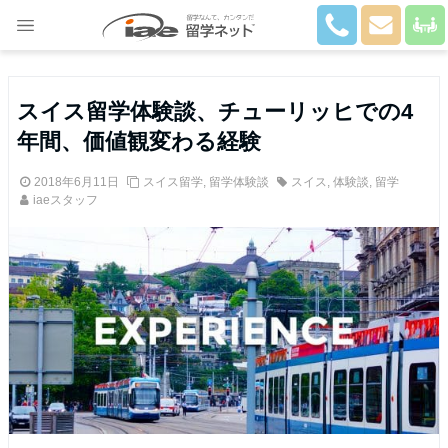
Close
スイス留学体験談、チューリッヒでの4
年間、価値観変わる経験
2018年6月11日
スイス留学
,
留学体験談
スイス
,
体験談
,
留学
iaeスタッフ