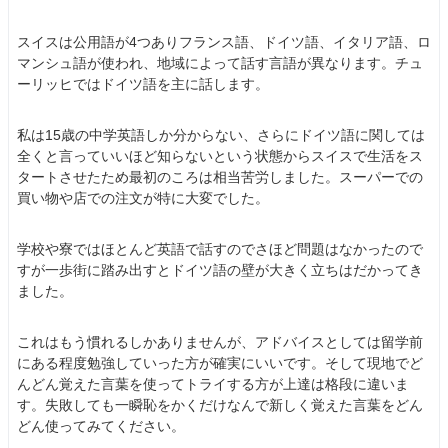
スイスは公用語が4つありフランス語、ドイツ語、イタリア語、ロ
マンシュ語が使われ、地域によって話す言語が異なります。チュ
ーリッヒではドイツ語を主に話します。
私は15歳の中学英語しか分からない、さらにドイツ語に関しては
全くと言っていいほど知らないという状態からスイスで生活をス
タートさせたため最初のころは相当苦労しました。スーパーでの
買い物や店での注文が特に大変でした。
学校や寮ではほとんど英語で話すのでさほど問題はなかったので
すが一歩街に踏み出すとドイツ語の壁が大きく立ちはだかってき
ました。
これはもう慣れるしかありませんが、アドバイスとしては留学前
にある程度勉強していった方が確実にいいです。そして現地でど
んどん覚えた言葉を使ってトライする方が上達は格段に違いま
す。失敗しても一瞬恥をかくだけなんで新しく覚えた言葉をどん
どん使ってみてください。