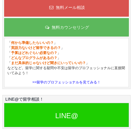
無料メール相談
無料カウンセリング
「
何から準備したらいいの？
」
「
英語力ないけど留学できるの？
」
「
予算はどれぐらい必要なの？
」
「
どんなプログラムがあるの？
」
「
まだ具体的じゃないけど聞きにいっていいの？
」
などなど。留学に関する疑問や不安は留学のプロフェッショナルに直接聞
いてみよう！
>>留学のプロフェッショナルを見てみる！
LINE@で留学相談！
LINE@