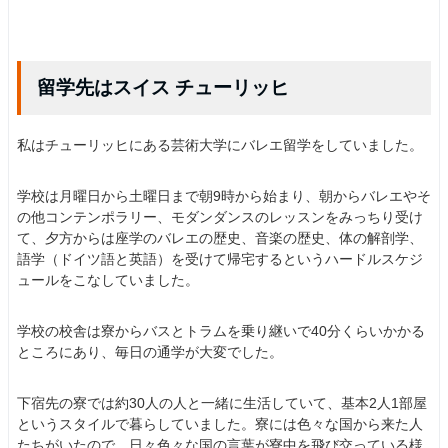
留学先はスイス チューリッヒ
私はチューリッヒにある芸術大学にバレエ留学をしていました。
学校は月曜日から土曜日まで朝9時から始まり、朝からバレエやそ
の他コンテンポラリー、モダンダンスのレッスンをみっちり受け
て、夕方からは座学のバレエの歴史、音楽の歴史、体の解剖学、
語学（ドイツ語と英語）を受けて帰宅するというハードルスケジ
ュールをこなしていました。
学校の校舎は寮からバスとトラムを乗り継いで40分くらいかかる
ところにあり、毎日の通学が大変でした。
下宿先の寮では約30人の人と一緒に生活していて、基本2人1部屋
というスタイルで暮らしていました。寮には色々な国から来た人
たちがいたので、日々色々な国の言葉が寮中を飛び交っている様