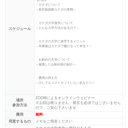
・カナダについて
～多民族国家カナダの実態～
・カナダ大学進学について
～どんな入学方法があるの？～
スケジュール
・カナダの大学に進学するメリット
～卒業後はカナダで働けるって本当？～
・お勧めの大学について
～厳選したお勧め校の紹介～
・費用の抑え方
～少しでもコストカットしたいあなたへ～
ZOOMによるオンラインウェビナー
場所
※お顔は映りません、発言も必須ではございません
参加方法
ので、ご安心下さいませ
費用
無料
用意するもの
メモをご用意ください