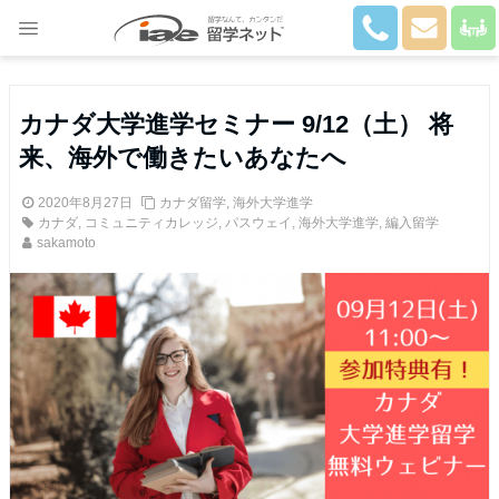
Close
カナダ大学進学セミナー 9/12（土） 将
来、海外で働きたいあなたへ
2020年8月27日
カナダ留学
,
海外大学進学
カナダ
,
コミュニティカレッジ
,
パスウェイ
,
海外大学進学
,
編入留学
sakamoto