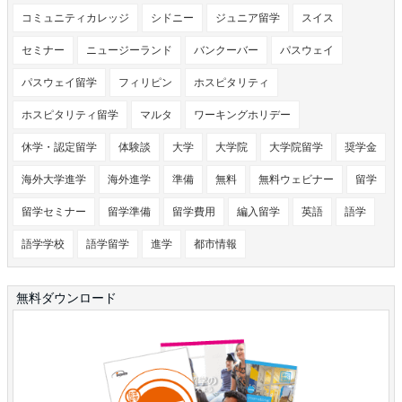
コミュニティカレッジ
シドニー
ジュニア留学
スイス
セミナー
ニュージーランド
バンクーバー
パスウェイ
パスウェイ留学
フィリピン
ホスピタリティ
ホスピタリティ留学
マルタ
ワーキングホリデー
休学・認定留学
体験談
大学
大学院
大学院留学
奨学金
海外大学進学
海外進学
準備
無料
無料ウェビナー
留学
留学セミナー
留学準備
留学費用
編入留学
英語
語学
語学学校
語学留学
進学
都市情報
無料ダウンロード