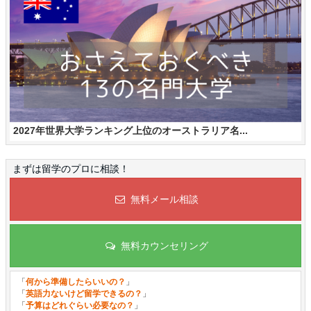
2027年世界大学ランキング上位のオーストラリア名...
まずは留学のプロに相談！
無料メール相談
無料カウンセリング
「
何から準備したらいいの？
」
「
英語力ないけど留学できるの？
」
「
予算はどれぐらい必要なの？
」