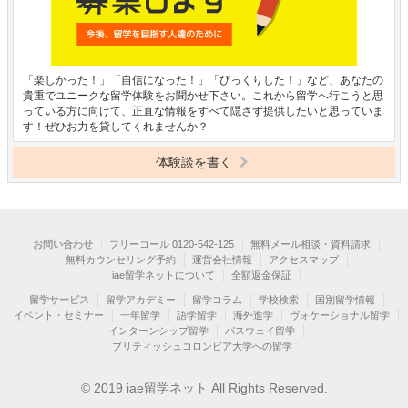
「楽しかった！」「自信になった！」「びっくりした！」など、あなたの
貴重でユニークな留学体験をお聞かせ下さい。これから留学へ行こうと思
っている方に向けて、正直な情報をすべて隠さず提供したいと思っていま
す！ぜひお力を貸してくれませんか？
体験談を書く
お問い合わせ
フリーコール 0120-542-125
無料メール相談・資料請求
無料カウンセリング予約
運営会社情報
アクセスマップ
iae留学ネットについて
全額返金保証
留学サービス
留学アカデミー
留学コラム
学校検索
国別留学情報
イベント・セミナー
一年留学
語学留学
海外進学
ヴォケーショナル留学
インターンシップ留学
パスウェイ留学
ブリティッシュコロンビア大学への留学
© 2019 iae留学ネット All Rights Reserved.