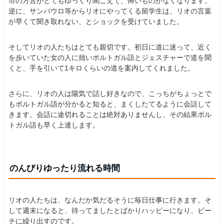
市の方言がとてもゆっくり聞こえて、怖いものがなくなります。
逆に、サンパウロ等からリオにやってくる留学生は、リオの言葉
が早くて聞き取れない、とショックを受けていました。
そしてリオの人たちはとても親切です。初日に道に迷って、近く
を歩いていた女の人に拙いポルトガル語とジェスチャーで道を聞
くと、手を引いて1キロくらいの道を案内してくれました。
さらに、リオの人は陽気で話し好きなので、こっちがちょっとで
もポルトガル語が分かると知ると、まくしたてるように会話して
きます。会話に途切れることは絶対ありませんし、その結果ポル
トガル語も早く上達します。
のんびりゆったり流れる時間
リオの人たちは、なんだか気だるそうに毎日仕事に行きます。そ
して週末になると、待ってましたとばかりハッピーになり、ビー
チに繰り出すのです。