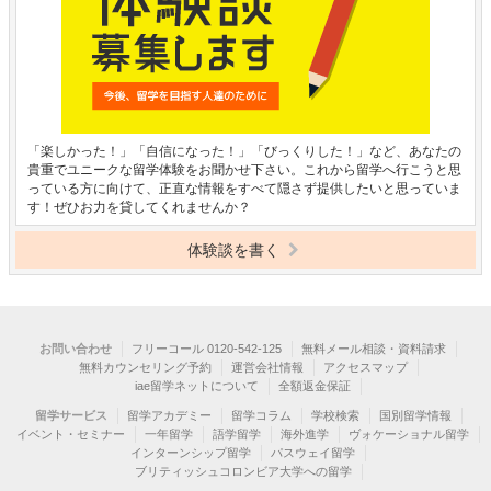
「楽しかった！」「自信になった！」「びっくりした！」など、あなたの
貴重でユニークな留学体験をお聞かせ下さい。これから留学へ行こうと思
っている方に向けて、正直な情報をすべて隠さず提供したいと思っていま
す！ぜひお力を貸してくれませんか？
体験談を書く
お問い合わせ
フリーコール 0120-542-125
無料メール相談・資料請求
無料カウンセリング予約
運営会社情報
アクセスマップ
iae留学ネットについて
全額返金保証
留学サービス
留学アカデミー
留学コラム
学校検索
国別留学情報
イベント・セミナー
一年留学
語学留学
海外進学
ヴォケーショナル留学
インターンシップ留学
パスウェイ留学
ブリティッシュコロンビア大学への留学