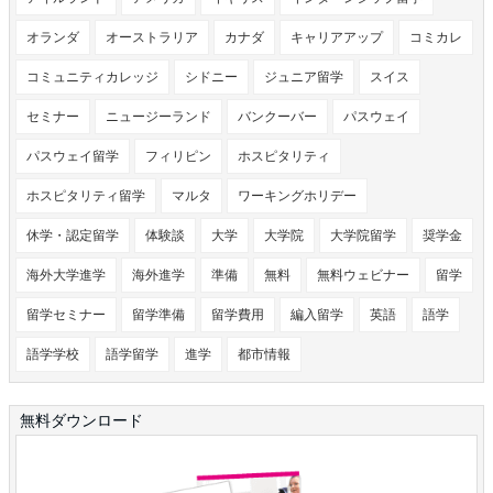
オランダ
オーストラリア
カナダ
キャリアアップ
コミカレ
コミュニティカレッジ
シドニー
ジュニア留学
スイス
セミナー
ニュージーランド
バンクーバー
パスウェイ
パスウェイ留学
フィリピン
ホスピタリティ
ホスピタリティ留学
マルタ
ワーキングホリデー
休学・認定留学
体験談
大学
大学院
大学院留学
奨学金
海外大学進学
海外進学
準備
無料
無料ウェビナー
留学
留学セミナー
留学準備
留学費用
編入留学
英語
語学
語学学校
語学留学
進学
都市情報
無料ダウンロード