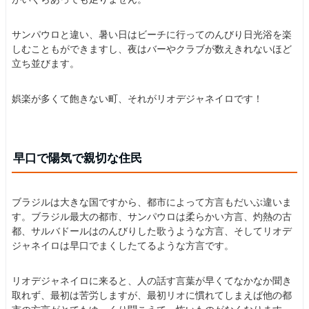
サンパウロと違い、暑い日はビーチに行ってのんびり日光浴を楽
しむこともができますし、夜はバーやクラブが数えきれないほど
立ち並びます。
娯楽が多くて飽きない町、それがリオデジャネイロです！
早口で陽気で親切な住民
ブラジルは大きな国ですから、都市によって方言もだいぶ違いま
す。ブラジル最大の都市、サンパウロは柔らかい方言、灼熱の古
都、サルバドールはのんびりした歌うような方言、そしてリオデ
ジャネイロは早口でまくしたてるような方言です。
リオデジャネイロに来ると、人の話す言葉が早くてなかなか聞き
取れず、最初は苦労しますが、最初リオに慣れてしまえば他の都