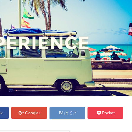
ok
Google+
はてブ
Pocket