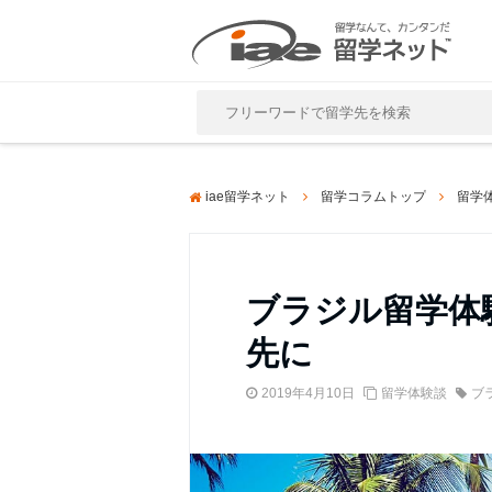
Close
iae留学ネット
留学コラムトップ
留学
ブラジル留学体
先に
2019年4月10日
留学体験談
ブ