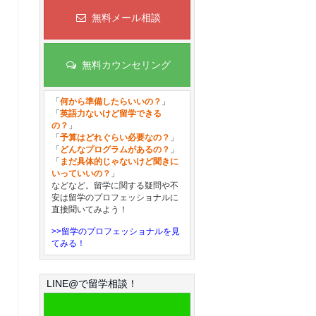
無料メール相談
無料カウンセリング
「
何から準備したらいいの？
」
「
英語力ないけど留学できる
の？
」
「
予算はどれぐらい必要なの？
」
「
どんなプログラムがあるの？
」
「
まだ具体的じゃないけど聞きに
いっていいの？
」
などなど。留学に関する疑問や不
安は留学のプロフェッショナルに
直接聞いてみよう！
>>留学のプロフェッショナルを見
てみる！
LINE@で留学相談！