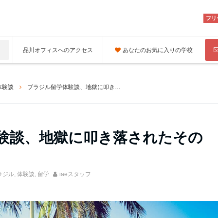
フリ
品川オフィスへのアクセス
あなたのお気に入りの学校
体験談
ブラジル留学体験談、地獄に叩き落されたその先に
験談、地獄に叩き落されたその
ラジル
,
体験談
,
留学
iaeスタッフ