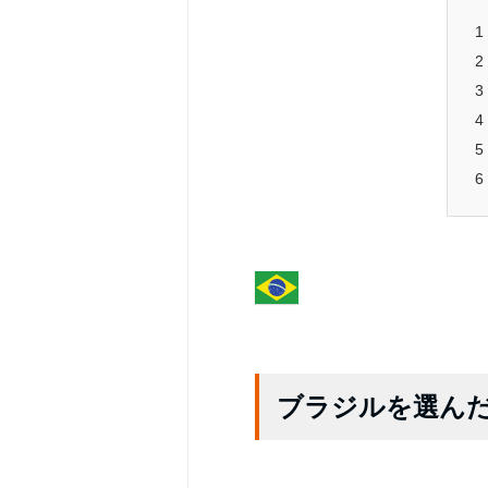
1
2
3
4
5
6
ブラジルを選ん