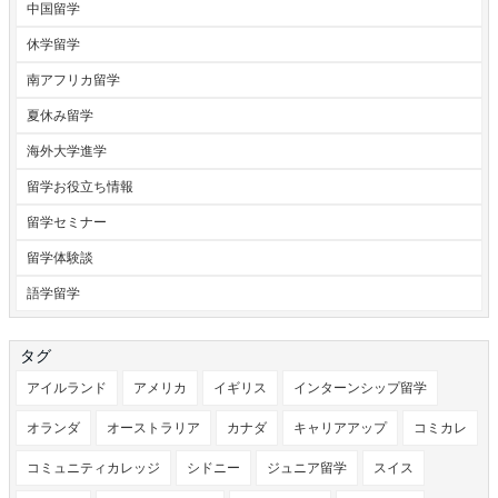
中国留学
休学留学
南アフリカ留学
夏休み留学
海外大学進学
留学お役立ち情報
留学セミナー
留学体験談
語学留学
タグ
アイルランド
アメリカ
イギリス
インターンシップ留学
オランダ
オーストラリア
カナダ
キャリアアップ
コミカレ
コミュニティカレッジ
シドニー
ジュニア留学
スイス