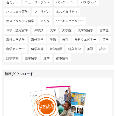
セミナー
ニュージーランド
バンクーバー
パスウェイ
パスウェイ留学
フィリピン
ホスピタリティ
ホスピタリティ留学
マルタ
ワーキングホリデー
休学・認定留学
体験談
大学
大学院
大学院留学
奨学金
海外大学進学
海外進学
準備
無料
無料ウェビナー
留学
留学セミナー
留学準備
留学費用
編入留学
英語
語学
語学学校
語学留学
進学
都市情報
無料ダウンロード