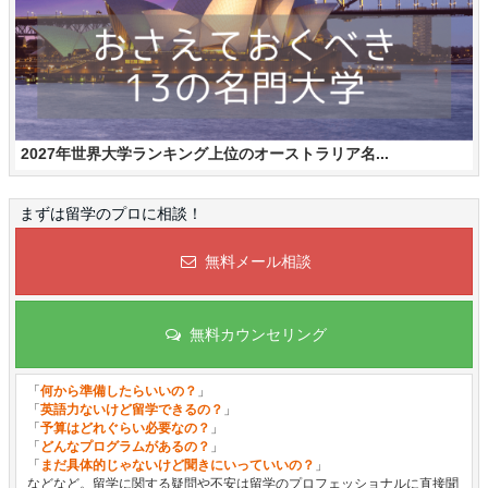
2027年世界大学ランキング上位のオーストラリア名...
まずは留学のプロに相談！
無料メール相談
無料カウンセリング
「
何から準備したらいいの？
」
「
英語力ないけど留学できるの？
」
「
予算はどれぐらい必要なの？
」
「
どんなプログラムがあるの？
」
「
まだ具体的じゃないけど聞きにいっていいの？
」
などなど。留学に関する疑問や不安は留学のプロフェッショナルに直接聞