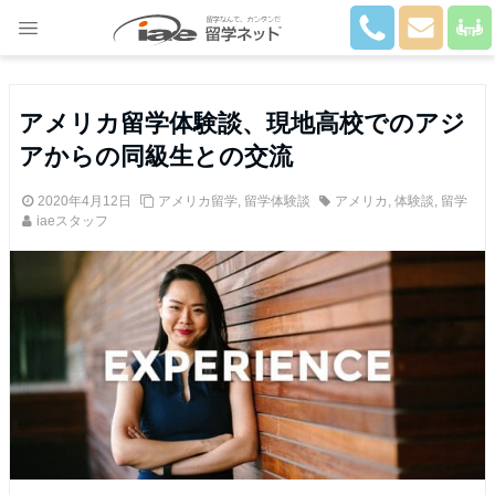
Close
アメリカ留学体験談、現地高校でのアジ
アからの同級生との交流
2020年4月12日
アメリカ留学
,
留学体験談
アメリカ
,
体験談
,
留学
iaeスタッフ