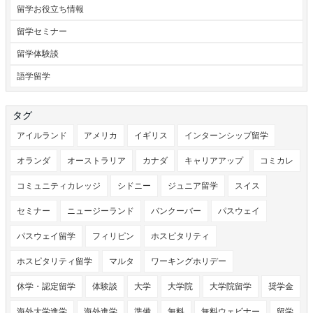
留学お役立ち情報
留学セミナー
留学体験談
語学留学
タグ
アイルランド
アメリカ
イギリス
インターンシップ留学
オランダ
オーストラリア
カナダ
キャリアアップ
コミカレ
コミュニティカレッジ
シドニー
ジュニア留学
スイス
セミナー
ニュージーランド
バンクーバー
パスウェイ
パスウェイ留学
フィリピン
ホスピタリティ
ホスピタリティ留学
マルタ
ワーキングホリデー
休学・認定留学
体験談
大学
大学院
大学院留学
奨学金
海外大学進学
海外進学
準備
無料
無料ウェビナー
留学