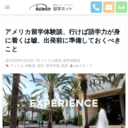
Close
アメリカ留学体験談、行けば語学力が身
に着くは嘘、出発前に準備しておくべき
こと
2020年6月25日
アメリカ留学
,
留学体験談
アメリカ
,
体験談
,
留学
,
留学準備
,
英語
iaeスタッフ