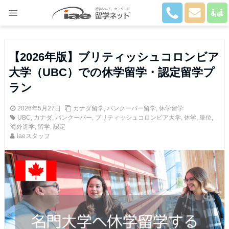
Close
【2026年版】ブリティッシュコロンビア
大学（UBC）での休学留学・認定留学プ
ラン
2026年5月27日
カナダ留学
,
バンクーバー留学
,
休学留学
UBC
,
カナダ
,
バンクーバー
,
ブリティッシュコロンビア大学
,
休学
,
単位
,
海外進学
,
留学
,
認定
iaeスタッフ