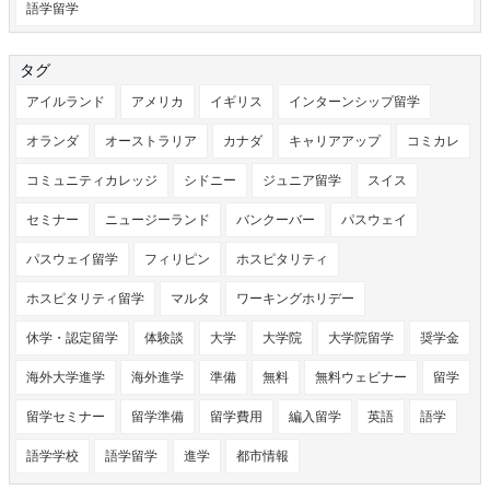
語学留学
タグ
アイルランド
アメリカ
イギリス
インターンシップ留学
オランダ
オーストラリア
カナダ
キャリアアップ
コミカレ
コミュニティカレッジ
シドニー
ジュニア留学
スイス
セミナー
ニュージーランド
バンクーバー
パスウェイ
パスウェイ留学
フィリピン
ホスピタリティ
ホスピタリティ留学
マルタ
ワーキングホリデー
休学・認定留学
体験談
大学
大学院
大学院留学
奨学金
海外大学進学
海外進学
準備
無料
無料ウェビナー
留学
留学セミナー
留学準備
留学費用
編入留学
英語
語学
語学学校
語学留学
進学
都市情報