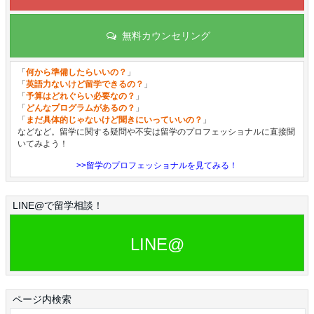
無料カウンセリング
「
何から準備したらいいの？
」
「
英語力ないけど留学できるの？
」
「
予算はどれぐらい必要なの？
」
「
どんなプログラムがあるの？
」
「
まだ具体的じゃないけど聞きにいっていいの？
」
などなど。留学に関する疑問や不安は留学のプロフェッショナルに直接聞
いてみよう！
>>留学のプロフェッショナルを見てみる！
LINE@で留学相談！
LINE@
ページ内検索