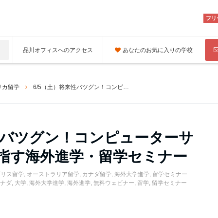
フリ
品川オフィスへのアクセス
あなたのお気に入りの学校
リカ留学
6/5（土）将来性バツグン！コンピューターサイエンス学を目指す海外進学・留学セミナー
来性バツグン！コンピューターサ
指す海外進学・留学セミナー
ギリス留学
,
オーストラリア留学
,
カナダ留学
,
海外大学進学
,
留学セミナー
ナダ
,
大学
,
海外大学進学
,
海外進学
,
無料ウェビナー
,
留学
,
留学セミナー