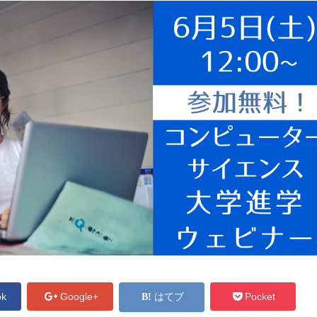
ok
Google+
はてブ
Pocket