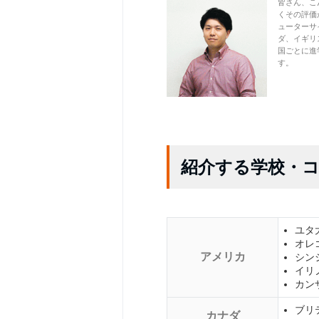
皆さん、こ
くその評価
ューターサ
ダ、イギリ
国ごとに進
す。
紹介する学校・
ユタ大学
オレゴ
アメリカ
シンシナ
イリノイ
カンザ
ブリテ
カナダ