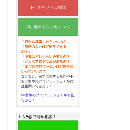
無料メール相談
無料カウンセリング
「
何から準備したらいいの？
」
「
英語力ないけど留学できる
の？
」
「
予算はどれぐらい必要なの？
」
「
どんなプログラムがあるの？
」
「
まだ具体的じゃないけど聞きに
いっていいの？
」
などなど。留学に関する疑問や不
安は留学のプロフェッショナルに
直接聞いてみよう！
>>留学のプロフェッショナルを見
てみる！
LINE@で留学相談！