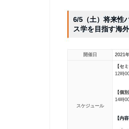
6/5（土）将来
ス学を目指す海
開催日
202
【セミ
12時0
【個別
14時0
スケジュール
【内容