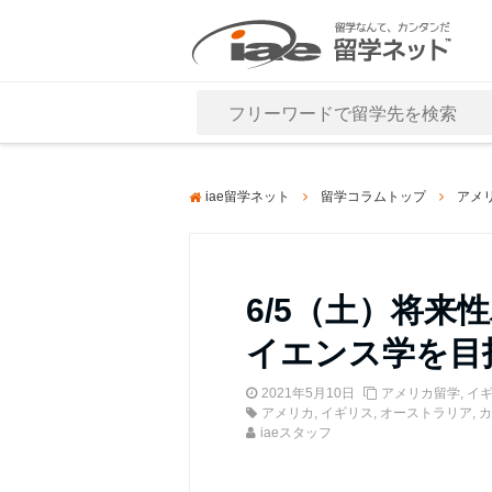
Close
iae留学ネット
留学コラムトップ
アメ
6/5（土）将
イエンス学を目
2021年5月10日
アメリカ留学
,
イ
アメリカ
,
イギリス
,
オーストラリア
,
カ
iaeスタッフ