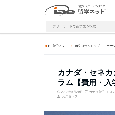
Close
iae留学ネット
留学コラムトップ
カナ
カナダ・セネカ
ラム【費用・入
2023年5月29日
カナダ留学
,
トロ
iaeスタッフ