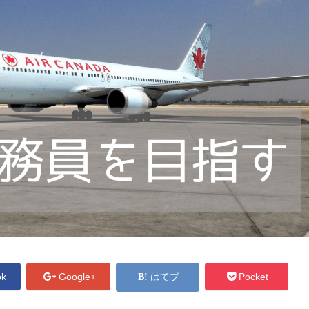
ok
Google+
はてブ
Pocket