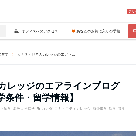
フリ
品川オフィスへのアクセス
あなたのお気に入りの学校
ダ留学
カナダ・セネカカレッジのエアラインプログラム【費用・入学条件・留学情報】
カレッジのエアラインプログ
学条件・留学情報】
ント留学
,
海外大学進学
カナダ
,
コミュニティカレッジ
,
海外進学
,
留学
,
進学