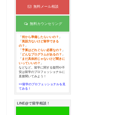
無料メール相談
無料カウンセリング
「
何から準備したらいいの？
」
「
英語力ないけど留学できる
の？
」
「
予算はどれぐらい必要なの？
」
「
どんなプログラムがあるの？
」
「
まだ具体的じゃないけど聞きに
いっていいの？
」
などなど。留学に関する疑問や不
安は留学のプロフェッショナルに
直接聞いてみよう！
>>留学のプロフェッショナルを見
てみる！
LINE@で留学相談！