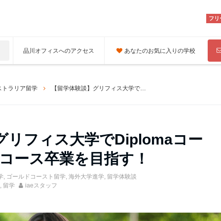
フリ
品川オフィスへのアクセス
あなたのお気に入りの学校
ストラリア留学
【留学体験談】グリフィス大学でDiplomaコースからBachelorコース卒業を目指す！
リフィス大学でDiplomaコー
lorコース卒業を目指す！
学
,
ゴールドコースト留学
,
海外大学進学
,
留学体験談
,
留学
iaeスタッフ