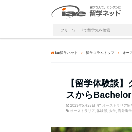
Close
iae留学ネット
留学コラムトップ
オー
【留学体験談】グ
スからBache
2023年5月28日
オーストラリア留
オーストラリア
,
体験談
,
大学
,
海外進学