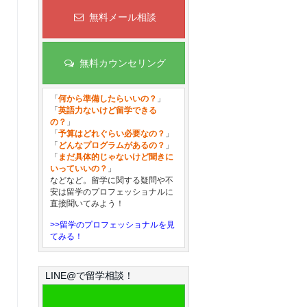
無料メール相談
無料カウンセリング
「
何から準備したらいいの？
」
「
英語力ないけど留学できる
の？
」
「
予算はどれぐらい必要なの？
」
「
どんなプログラムがあるの？
」
「
まだ具体的じゃないけど聞きに
いっていいの？
」
などなど。留学に関する疑問や不
安は留学のプロフェッショナルに
直接聞いてみよう！
>>留学のプロフェッショナルを見
てみる！
LINE@で留学相談！