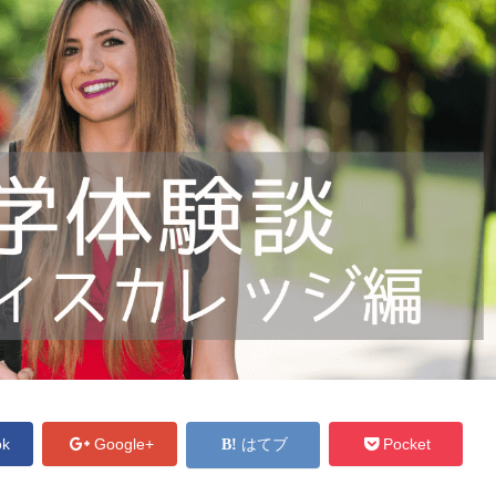
ok
Google+
はてブ
Pocket