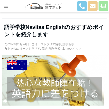
Close
語学学校Navitas Englishのおすすめポイ
ントを紹介します
2023年1月24日
オーストラリア留学
,
語学留学
Navitas
,
オーストラリア
,
英語
,
語学学校
iaeスタッフ