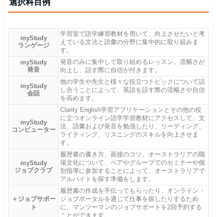
選択科目例
学習室で語学練習教材を用いて、向上させたいと考
myStudy
えている文法と語彙の分野に集中的に取り組みま
ランゲージ
す。
発音のみに集中して取り組めるレッスン。流暢さが
myStudy
発音
向上し、話す際に自信が付きます。
他の学生や先生と様々な役立つトピックについて話
myStudy
し合うことによって、英語を話す際の流暢さや自信
会話
を高めます。
Clarity English学習アプリケーションとその他の役
に立つオンライン語学学習教材にアクセスして、文
myStudy
法、語彙および発音を勉強したり、リーディング、
コンピューター
ライティング、リスニングのスキルを向上させま
す。
履歴書の書き方、面接のコツ、オーストラリアの職
場文化について、ペアやグループでのセミナーや個
myStudy
ジョブクラブ
別指導に参加することによって、オーストラリアで
アルバイトを探す準備をします。
履歴書の作成を手伝ってもらったり、オンライン・
＋ジョブサポー
ジョブポータルを通じて仕事を探したりするため
ト
に、マンツーマンのジョブサポートを2回予約する
ことができます。