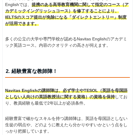
Englishでは、
提携のある高等教育機関に関して指定のコース（ア
カデミックイングリッシュコース）を修了することにより、
IELTSのスコア提出が免除になる「ダイレクトエントリー」制度
が活用できます。
多くの公立の大学や専門学校が認めるNavitas Englishのアカデミ
ック英語コース。内容のクオリティの高さが伺えます。
2. 経験豊富な教師陣！
Navitas Englishの講師陣は、必ず学士やTESOL（英語を母国語
としない人向けの英語教授法に関する資格）の資格を保持
してお
り、教員経験も最低で2年以上が必須条件。
経験豊富で確かなスキルを持つ講師陣は、英語を母国語としない
生徒の弱点や、どのように教えたら分かりやすいかという点をし
っかり把握しています。