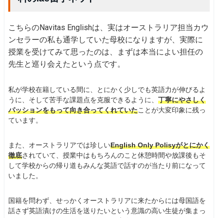
こちらのNavitas Englishは、実はオーストラリア担当カウ
ンセラーの私も通学していた母校になりますが、実際に
授業を受けてみて思ったのは、まずは本当によい担任の
先生と巡り会えたという点です。
私が学校在籍している間に、とにかく少しでも英語力が伸びるよ
うに、そして苦手な課題点を克服できるように、
丁寧にやさしく
パッションをもって向き合ってくれていた
ことが大変印象に残っ
ています。
また、オーストラリアでは珍しい
English Only Polisyがとにかく
徹底
されていて、授業中はもちろんのこと休憩時間や放課後もそ
して学校からの帰り道もみんな英語で話すのが当たり前になって
いました。
国籍を問わず、せっかくオーストラリアに来たからには母国語を
話さず英語漬けの生活を送りたいという意識の高い生徒が集まっ