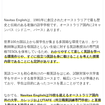
Navitas Englishは、1981年に創立されたオーストラリアで最も歴
史と伝統のある老舗の語学学校です。オーストラリア国内に2キャ
ンパス（シドニー、パース）あります。
世界100カ国以上から留学生が集まる多国籍な環境であり、かつ
教師陣は英語を母国語としない生徒に対する英語教授法の専門資
格TESOLを保有しているため、
わかりやすくて楽しく英語を学べ
る環境作りや、すぐに役立つ英語を身に着けることを考えた授業
内容であることにも定評があります。
英語コースも初心者向けの一般英語をはじめ、試験対策や大学進
学をサポートする進学英語コースまで、幅広いコースが準備され
ており、学生は目的にあったコースを選ぶことができます。
なかでも、
Navitas Englishは70校を超えるオーストラリア国内
外の大学、カレッジおよびTAFE（州立職業訓練専門学校）と直接