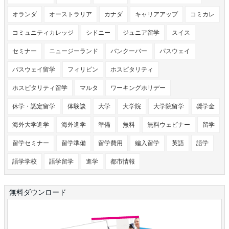
オランダ
オーストラリア
カナダ
キャリアアップ
コミカレ
コミュニティカレッジ
シドニー
ジュニア留学
スイス
セミナー
ニュージーランド
バンクーバー
パスウェイ
パスウェイ留学
フィリピン
ホスピタリティ
ホスピタリティ留学
マルタ
ワーキングホリデー
休学・認定留学
体験談
大学
大学院
大学院留学
奨学金
海外大学進学
海外進学
準備
無料
無料ウェビナー
留学
留学セミナー
留学準備
留学費用
編入留学
英語
語学
語学学校
語学留学
進学
都市情報
無料ダウンロード