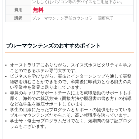
ンもしくはパソコン等のデバイスをご用意下さい。
無料
費用
講師
ブルーマウンテン専任カウンセラー 國府恵子
ブルーマウンテンズのおすすめポイント
オーストラリアにありながら、スイス式ホスピタリティを学ぶ
ことのできるホテル専門大学です。
ビジネスを学びながら、実技とインターンシップを通して実務
経験を積むことができるので、卒業後に即戦力となる能力の高
い卒業生を業界に送り出しています。
専属のキャリアサポートチームによる就職活動のサポートも手
厚く、海外での就活方法（面接方法や履歴書の書き方）の指導
など在学生を徹底サポートしています。
学生の目線にたったプログラムとサポートの提供を行っている
ブルーマウンテンズだからこそ、高い就職率を誇っています。
学士号・修士号プログラムだけでなく、短期間の修了証プログ
ラムもございます。