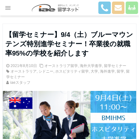
Close
【留学セミナー】9/4（土）ブルーマウン
テンズ特別進学セミナー！卒業後の就職
率95%の学校を紹介します
2021年8月10日
オーストラリア留学
,
海外大学進学
,
留学セミナー
オーストラリア
,
シドニー
,
ホスピタリティ留学
,
大学
,
海外進学
,
留学
,
留
学セミナー
iaeスタッフ