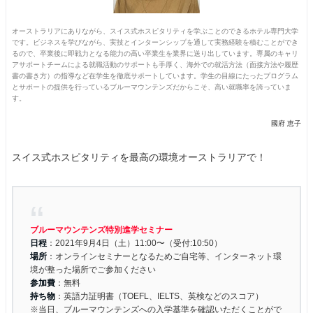
オーストラリアにありながら、スイス式ホスピタリティを学ぶことのできるホテル専門大学
です。ビジネスを学びながら、実技とインターンシップを通して実務経験を積むことができ
るので、卒業後に即戦力となる能力の高い卒業生を業界に送り出しています。専属のキャリ
アサポートチームによる就職活動のサポートも手厚く、海外での就活方法（面接方法や履歴
書の書き方）の指導など在学生を徹底サポートしています。学生の目線にたったプログラム
とサポートの提供を行っているブルーマウンテンズだからこそ、高い就職率を誇っていま
す。
國府 恵子
スイス式ホスピタリティを最高の環境オーストラリアで！
ブルーマウンテンズ特別進学セミナー
日程
：2021年9月4日（土）11:00〜（受付:10:50）
場所
：オンラインセミナーとなるためご自宅等、インターネット環
境が整った場所でご参加ください
参加費
：無料
持ち物
：英語力証明書（TOEFL、IELTS、英検などのスコア）
※当日、ブルーマウンテンズへの入学基準を確認いただくことがで