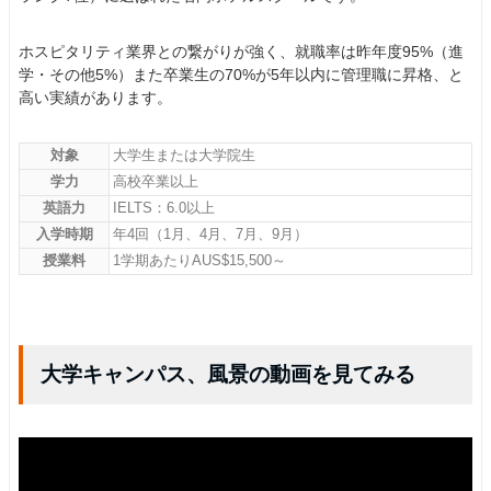
ホスピタリティ業界との繋がりが強く、就職率は昨年度95%（進
学・その他5%）また卒業生の70%が5年以内に管理職に昇格、と
高い実績があります。
対象
大学生または大学院生
学力
高校卒業以上
英語力
IELTS：6.0以上
入学時期
年4回（1月、4月、7月、9月）
授業料
1学期あたりAUS$15,500～
大学キャンパス、風景の動画を見てみる