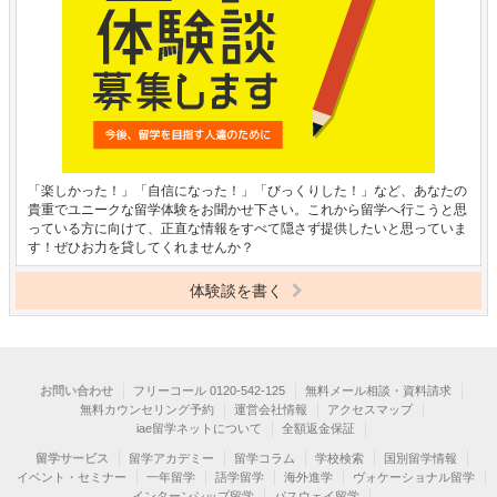
「楽しかった！」「自信になった！」「びっくりした！」など、あなたの
貴重でユニークな留学体験をお聞かせ下さい。これから留学へ行こうと思
っている方に向けて、正直な情報をすべて隠さず提供したいと思っていま
す！ぜひお力を貸してくれませんか？
体験談を書く
お問い合わせ
フリーコール 0120-542-125
無料メール相談・資料請求
無料カウンセリング予約
運営会社情報
アクセスマップ
iae留学ネットについて
全額返金保証
留学サービス
留学アカデミー
留学コラム
学校検索
国別留学情報
イベント・セミナー
一年留学
語学留学
海外進学
ヴォケーショナル留学
インターンシップ留学
パスウェイ留学