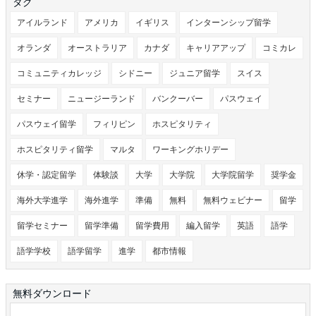
タグ
アイルランド
アメリカ
イギリス
インターンシップ留学
オランダ
オーストラリア
カナダ
キャリアアップ
コミカレ
コミュニティカレッジ
シドニー
ジュニア留学
スイス
セミナー
ニュージーランド
バンクーバー
パスウェイ
パスウェイ留学
フィリピン
ホスピタリティ
ホスピタリティ留学
マルタ
ワーキングホリデー
休学・認定留学
体験談
大学
大学院
大学院留学
奨学金
海外大学進学
海外進学
準備
無料
無料ウェビナー
留学
留学セミナー
留学準備
留学費用
編入留学
英語
語学
語学学校
語学留学
進学
都市情報
無料ダウンロード