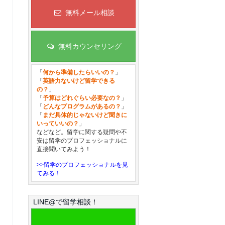
無料メール相談
無料カウンセリング
「
何から準備したらいいの？
」
「
英語力ないけど留学できる
の？
」
「
予算はどれぐらい必要なの？
」
「
どんなプログラムがあるの？
」
「
まだ具体的じゃないけど聞きに
いっていいの？
」
などなど。留学に関する疑問や不
安は留学のプロフェッショナルに
直接聞いてみよう！
>>留学のプロフェッショナルを見
てみる！
LINE@で留学相談！