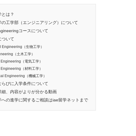
学とは？
学の工学部（エンジニアリング）について
 Engineeringコースについて
について
cal Engineering（生物工学）
ngineering（土木工学）
cal Engineering（電気工学）
ls Engineering（材料工学）
cal Engineering（機械工学）
ならびに入学条件について
詳細、内容がよりが分かる動画
への進学に関するご相談はiae留学ネットまで