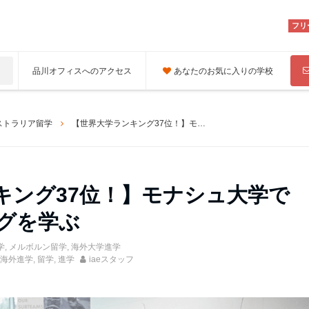
フリ
品川オフィスへのアクセス
あなたのお気に入りの学校
ストラリア留学
【世界大学ランキング37位！】モナシュ大学でエンジニアリングを学ぶ
キング37位！】モナシュ大学で
グを学ぶ
学
,
メルボルン留学
,
海外大学進学
海外進学
,
留学
,
進学
iaeスタッフ