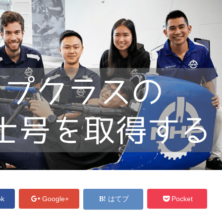
ok
Google+
はてブ
Pocket