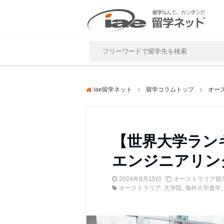
Close
iae留学ネット
留学コラムトップ
オー
【世界大学ラン
エンジニアリン
2024年8月15日
オーストラリア留
オーストラリア
,
大学院
,
海外大学進学
,