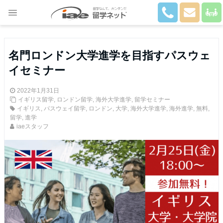
Close
名門ロンドン大学進学を目指すパスウェ
イセミナー
2022年1月31日
イギリス留学
,
ロンドン留学
,
海外大学進学
,
留学セミナー
イギリス
,
パスウェイ留学
,
ロンドン
,
大学
,
海外大学進学
,
海外進学
,
無料
,
留学
,
進学
iaeスタッフ