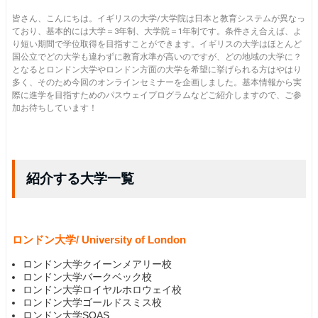
皆さん、こんにちは。イギリスの大学/大学院は日本と教育システムが異なっ
ており、基本的には大学＝3年制、大学院＝1年制です。条件さえ合えば、よ
り短い期間で学位取得を目指すことができます。イギリスの大学はほとんど
国公立でどの大学も違わずに教育水準が高いのですが、どの地域の大学に？
となるとロンドン大学やロンドン方面の大学を希望に挙げられる方はやはり
多く、そのため今回のオンラインセミナーを企画しました。基本情報から実
際に進学を目指すためのパスウェイプログラムなどご紹介しますので、ご参
加お待ちしています！
紹介する大学一覧
ロンドン大学/ University of London
ロンドン大学クイーンメアリー校
ロンドン大学バークベック校
ロンドン大学ロイヤルホロウェイ校
ロンドン大学ゴールドスミス校
ロンドン大学SOAS