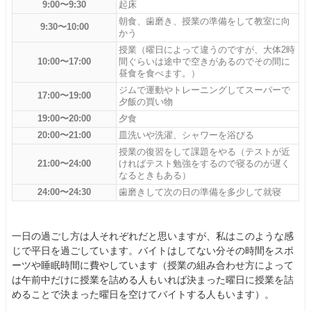
9:00〜9:30
起床
朝食、歯磨き、授業の準備をして教室に向
9:30〜10:00
かう
授業（曜日によって違うのですが、大体2時
10:00〜17:00
間ぐらいは途中で空きがあるのでその間に
昼食を食べます。）
ジムで運動やトレーニングしてスーパーで
17:00〜19:00
夕飯の買い物
19:00〜20:00
夕食
20:00〜21:00
皿洗いや洗濯、シャワーを浴びる
授業の復習をして課題をやる（テストが近
21:00〜24:00
ければテスト勉強をするので寝るのが遅く
なるときもある）
24:00〜24:30
歯磨きして次の日の準備を多少して就寝
一日の過ごし方は人それぞれだと思いますが、私はこのような感
じで平日を過ごしています。バイトはしてない分その時間をスポ
ーツや睡眠時間に費やしています（授業の組み合わせ方によって
は午前中だけに授業を詰める人もいれば決まった曜日に授業を詰
めることで決まった曜日を空けてバイトする人もいます）。