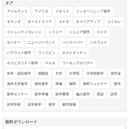
タグ
アイルランド
アメリカ
イギリス
インターンシップ留学
オランダ
オーストラリア
カナダ
キャリアアップ
コミカレ
コミュニティカレッジ
シドニー
ジュニア留学
スイス
セミナー
ニュージーランド
バンクーバー
パスウェイ
パスウェイ留学
フィリピン
ホスピタリティ
ホスピタリティ留学
マルタ
ワーキングホリデー
休学・認定留学
体験談
大学
大学院
大学院留学
奨学金
海外大学進学
海外進学
準備
無料
無料ウェビナー
留学
留学セミナー
留学準備
留学費用
編入留学
英語
語学
語学学校
語学留学
進学
都市情報
無料ダウンロード