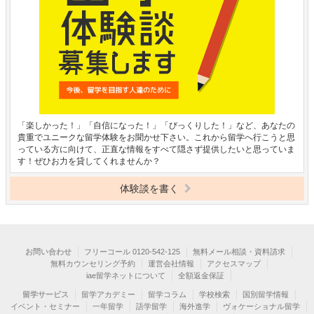
「楽しかった！」「自信になった！」「びっくりした！」など、あなたの
貴重でユニークな留学体験をお聞かせ下さい。これから留学へ行こうと思
っている方に向けて、正直な情報をすべて隠さず提供したいと思っていま
す！ぜひお力を貸してくれませんか？
体験談を書く
お問い合わせ
フリーコール 0120-542-125
無料メール相談・資料請求
無料カウンセリング予約
運営会社情報
アクセスマップ
iae留学ネットについて
全額返金保証
留学サービス
留学アカデミー
留学コラム
学校検索
国別留学情報
イベント・セミナー
一年留学
語学留学
海外進学
ヴォケーショナル留学