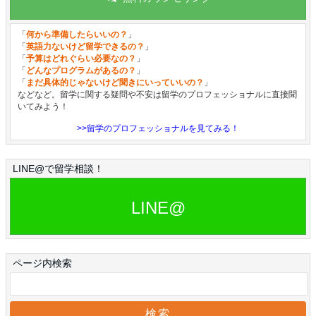
「
何から準備したらいいの？
」
「
英語力ないけど留学できるの？
」
「
予算はどれぐらい必要なの？
」
「
どんなプログラムがあるの？
」
「
まだ具体的じゃないけど聞きにいっていいの？
」
などなど。留学に関する疑問や不安は留学のプロフェッショナルに直接聞
いてみよう！
>>留学のプロフェッショナルを見てみる！
LINE@で留学相談！
LINE@
ページ内検索