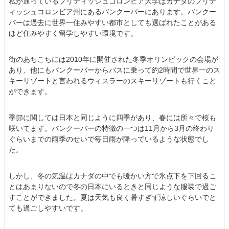
私が通っているブリティッシュコロンビア大学はカナダのブリテ
ィッシュコロンビア州にあるバンクーバーにあります。バンクー
バーは過去に世界一住みやすい都市としても選ばれたことがある
ほど住みやすく留学しやすい環境です。
街のあちこちには2010年に開催された冬季オリンピックの会場が
あり、他にもバンクーバーからバスに乗って約2時間で世界一のス
キーリゾートと言われるウィスラーのスキーリゾートも行くこと
ができます。
季節に関しては日本と同じように四季があり、春には所々で桜も
咲いてます。バンクーバーの特徴の一つは11月から3月の終わり
ぐらいまでの雨季のせいで毎日雨が降っているような状態でし
た。
しかし、冬の気温はカナダの中でも暖かい方で氷点下を下回るこ
とはあまりないので冬の日本にいるときと同じような服装で過ご
すことができました。夏は天気も良く暑すぎず涼しいぐらいでと
ても過ごしやすいです。