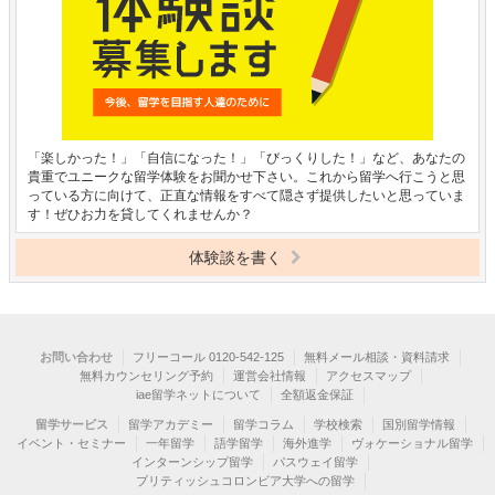
「楽しかった！」「自信になった！」「びっくりした！」など、あなたの
貴重でユニークな留学体験をお聞かせ下さい。これから留学へ行こうと思
っている方に向けて、正直な情報をすべて隠さず提供したいと思っていま
す！ぜひお力を貸してくれませんか？
体験談を書く
お問い合わせ
フリーコール 0120-542-125
無料メール相談・資料請求
無料カウンセリング予約
運営会社情報
アクセスマップ
iae留学ネットについて
全額返金保証
留学サービス
留学アカデミー
留学コラム
学校検索
国別留学情報
イベント・セミナー
一年留学
語学留学
海外進学
ヴォケーショナル留学
インターンシップ留学
パスウェイ留学
ブリティッシュコロンビア大学への留学