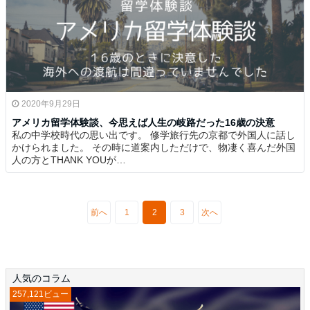
2020年9月29日
アメリカ留学体験談、今思えば人生の岐路だった16歳の決意
私の中学校時代の思い出です。 修学旅行先の京都で外国人に話し
かけられました。 その時に道案内しただけで、物凄く喜んだ外国
人の方とTHANK YOUが…
前へ
1
2
3
次へ
人気のコラム
257,121ビュー