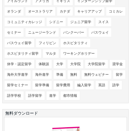
アイルランド
アメリカ
イギリス
インターンシップ留学
オランダ
オーストラリア
カナダ
キャリアアップ
コミカレ
コミュニティカレッジ
シドニー
ジュニア留学
スイス
セミナー
ニュージーランド
バンクーバー
パスウェイ
パスウェイ留学
フィリピン
ホスピタリティ
ホスピタリティ留学
マルタ
ワーキングホリデー
休学・認定留学
体験談
大学
大学院
大学院留学
奨学金
海外大学進学
海外進学
準備
無料
無料ウェビナー
留学
留学セミナー
留学準備
留学費用
編入留学
英語
語学
語学学校
語学留学
進学
都市情報
無料ダウンロード