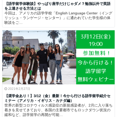
【語学留学体験談】やっぱり座学だけじゃダメ？勉強以外で英語
を上達させる方法とは
今回は、アメリカの語学学校「English Language Center（イング
リッシュ・ランゲージ・センター）」に通われていた学生様の体
験談をご…
2021年2月27日
【奨学金あり！】3/12（金）最新！今から行ける語学留学紹介セ
ミナー（アメリカ・イギリス・カナダ編）
世界の新型コロナウィルス感染症の新規感染者が、2月に入り落ち
着きを見せてきており、各国の主要都市でもロックダウン状況の
緩和など、語学留学の再開が可能…