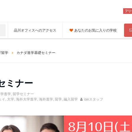
フリ
品川オフィスへのアクセス
あなたのお気に入りの学校
ダ留学
カナダ進学基礎セミナー
セミナー
大学進学
,
留学セミナー
ェイ
,
大学
,
海外大学進学
,
海外進学
,
留学
,
編入留学
iaeスタッフ