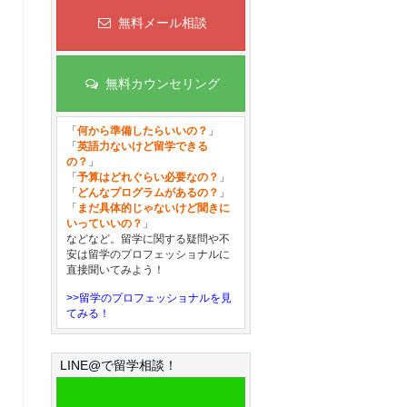
無料メール相談
無料カウンセリング
「
何から準備したらいいの？
」
「
英語力ないけど留学できる
の？
」
「
予算はどれぐらい必要なの？
」
「
どんなプログラムがあるの？
」
「
まだ具体的じゃないけど聞きに
いっていいの？
」
などなど。留学に関する疑問や不
安は留学のプロフェッショナルに
直接聞いてみよう！
>>留学のプロフェッショナルを見
てみる！
LINE@で留学相談！