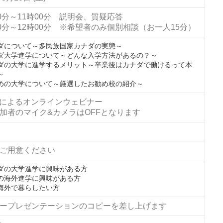
00分～11時00分 説明会、質疑応答
00分～12時00分 ※希望者のみ個別相談（お一人15分）
ダについて～多民族国家カナダの実態～
ダ大学進学について～どんな入学方法があるの？～
ダの大学に進学するメリット～卒業後はカナダで働けるって本
～
めの大学について～厳選したお勧め校の紹介～
Mによるオンラインウェビナー
加者のマイク&カメラはOFFとなります
ご用意ください
ダの大学進学に興味がある方
の海外進学に興味がある方
海外で暮らしたい方
ープレゼンテーションのコピーを差し上げます