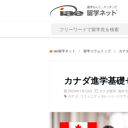
Close
iae留学ネット
留学コラムトップ
カナ
カナダ進学基礎
2024年7月13日
カナダ留学
,
海外
カナダ
,
コミュニティカレッジ
,
パスウ