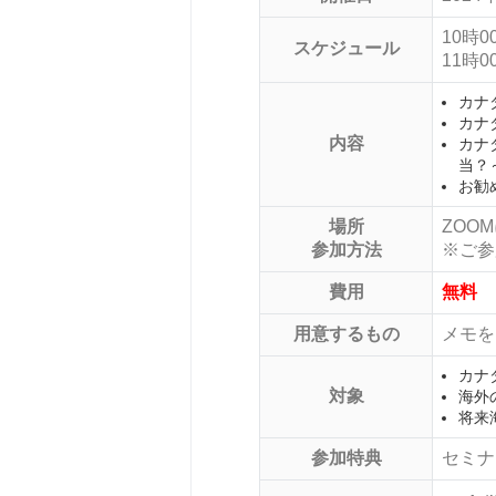
10時
スケジュール
11時
カナ
カナ
内容
カナ
当？
お勧
場所
ZOO
参加方法
※ご参
費用
無料
用意するもの
メモを
カナ
対象
海外
将来
参加特典
セミナ