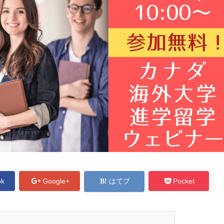
ok
Google+
はてブ
Pocket