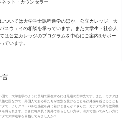
留学ネット・カウンセラー
については大学学士課程進学のほか、公立カレッジ、大
パスウェイの相談を承っています。また大学生・社会人
ては公立カレッジのプログラムを中心にご案内&サポー
っています。
一言
い国で、大学進学のように長期で滞在するには最適の留学先です。また、カナダは
民族な国なので、外国人である私たちが差別を受けることも疎外感を感じることも
ナダで、よりグローバルな感覚を身に着けませんか？さらに、カナダで高等教育機
スも得られます。まさに将来長く海外で暮らしたい方や、海外で働いてみたい方に
ナダで大学進学を目指してみませんか？