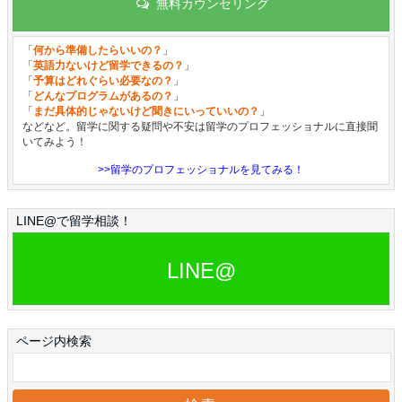
無料カウンセリング
「
何から準備したらいいの？
」
「
英語力ないけど留学できるの？
」
「
予算はどれぐらい必要なの？
」
「
どんなプログラムがあるの？
」
「
まだ具体的じゃないけど聞きにいっていいの？
」
などなど。留学に関する疑問や不安は留学のプロフェッショナルに直接聞
いてみよう！
>>留学のプロフェッショナルを見てみる！
LINE@で留学相談！
LINE@
ページ内検索