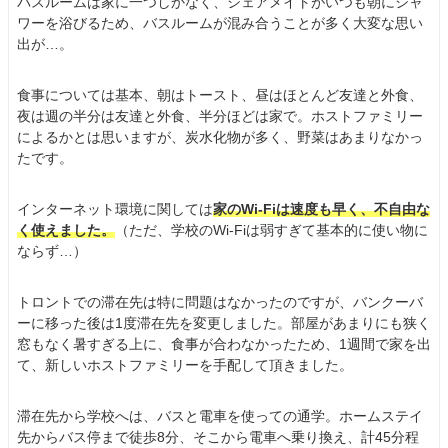
バスルームは家に一つしかなく、シェアメイトがいつも朝にシャ
ワーを浴びるため、バスルームが混み合うことが多く大変な思い
出が…。
食事については基本、朝はトースト、昼はほとんど友達と外食、
夜は週の半分は友達と外食、半分ほどは家で。ホストファミリー
によるかとは思いますが、炭水化物が多く、野菜はあまりなかっ
たです。
インターネット環境に関しては
家のWi-Fiは速度も早く、不自由な
く使えました。
（ただ、学校のWi-Fiは弱すぎて基本的に使い物に
ならず…）
トロントでの滞在先は特に問題はなかったのですが、バンクーバ
ーに移った後は1度滞在先を変更しました。部屋があまりにも狭く
窓もなく暑すぎる上に、食事が合わなかったため、1週間で家を出
て、新しいホストファミリーを手配して頂きました。
滞在先から学校へは、バスと電車を使っての通学。ホームステイ
先からバス停まで徒歩8分、そこから電車へ乗り換え、計45分程