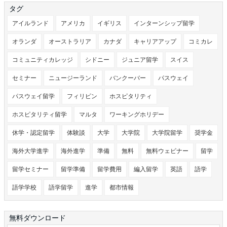
タグ
アイルランド
アメリカ
イギリス
インターンシップ留学
オランダ
オーストラリア
カナダ
キャリアアップ
コミカレ
コミュニティカレッジ
シドニー
ジュニア留学
スイス
セミナー
ニュージーランド
バンクーバー
パスウェイ
パスウェイ留学
フィリピン
ホスピタリティ
ホスピタリティ留学
マルタ
ワーキングホリデー
休学・認定留学
体験談
大学
大学院
大学院留学
奨学金
海外大学進学
海外進学
準備
無料
無料ウェビナー
留学
留学セミナー
留学準備
留学費用
編入留学
英語
語学
語学学校
語学留学
進学
都市情報
無料ダウンロード