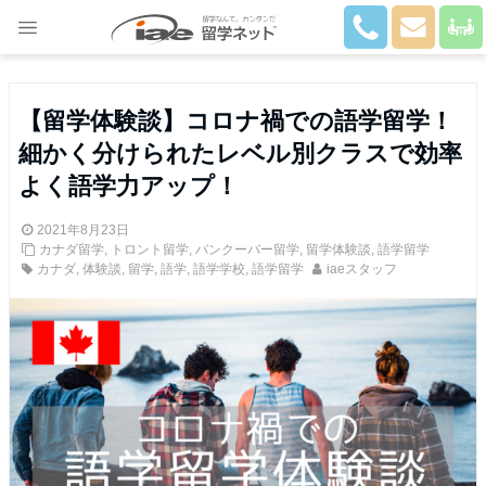
Close
【留学体験談】コロナ禍での語学留学！
細かく分けられたレベル別クラスで効率
よく語学力アップ！
2021年8月23日
カナダ留学
,
トロント留学
,
バンクーバー留学
,
留学体験談
,
語学留学
カナダ
,
体験談
,
留学
,
語学
,
語学学校
,
語学留学
iaeスタッフ