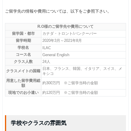
ご留学先の情報や費用については、以下をご参照下さい。
R.O様のご留学先や費用について
留学国・都市
カナダ・トロント/バンクーバー
留学時期
2020年3月～2021年8月
学校名
ILAC
コース名
General English
クラス人数
24人
日本、フランス、韓国、イタリア、スイス、メ
クラスメイトの国籍
キシコ
用意した留学費用総
約300万円 ※ご留学当時の金額
額
現地でのお小遣い
約120万円 ※ご留学当時の金額
学校やクラスの雰囲気