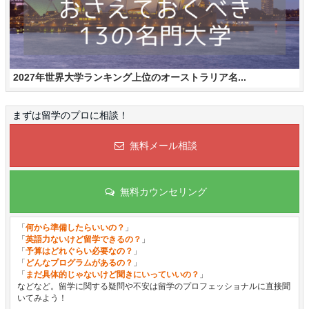
2027年世界大学ランキング上位のオーストラリア名...
まずは留学のプロに相談！
無料メール相談
無料カウンセリング
「
何から準備したらいいの？
」
「
英語力ないけど留学できるの？
」
「
予算はどれぐらい必要なの？
」
「
どんなプログラムがあるの？
」
「
まだ具体的じゃないけど聞きにいっていいの？
」
などなど。留学に関する疑問や不安は留学のプロフェッショナルに直接聞
いてみよう！