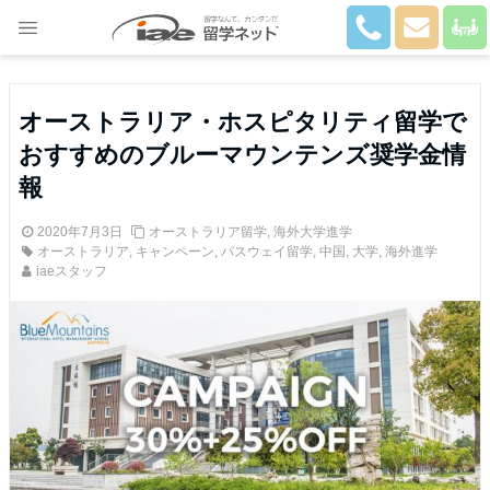
Close
オーストラリア・ホスピタリティ留学で
おすすめのブルーマウンテンズ奨学金情
報
2020年7月3日
オーストラリア留学
,
海外大学進学
オーストラリア
,
キャンペーン
,
パスウェイ留学
,
中国
,
大学
,
海外進学
iaeスタッフ