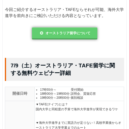
今回ご紹介するオーストラリア・TAFEならそれが可能、海外大学
進学を前向きにご検討いただける内容となっています。
オーストラリア留学について
7/9（土）オーストラリア・TAFE留学に関
する無料ウェビナー詳細
17時55分～ 受付開始
開催日時
18時00分～19時00分 説明会、質疑応答
19時00分～20時00分 個別相談
▼TAFE(テイフ)とは？
国内大学と同程度の予算で海外大学進学が実現できるワケ
▼海外大学進学までに英語力が足りない！高校卒業後からオ
ーストラリア大学卒業までのルート