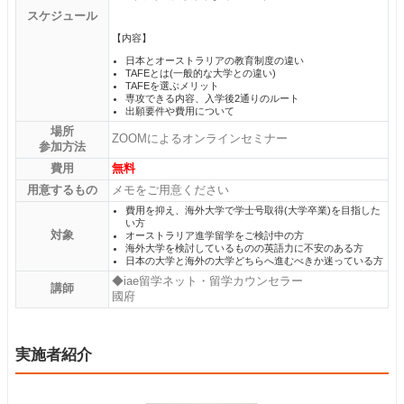
スケジュール
【内容】
日本とオーストラリアの教育制度の違い
TAFEとは(一般的な大学との違い)
TAFEを選ぶメリット
専攻できる内容、入学後2通りのルート
出願要件や費用について
場所
ZOOMによるオンラインセミナー
参加方法
費用
無料
用意するもの
メモをご用意ください
費用を抑え、海外大学で学士号取得(大学卒業)を目指した
い方
対象
オーストラリア進学留学をご検討中の方
海外大学を検討しているものの英語力に不安のある方
日本の大学と海外の大学どちらへ進むべきか迷っている方
◆iae留学ネット・留学カウンセラー
講師
國府
実施者紹介