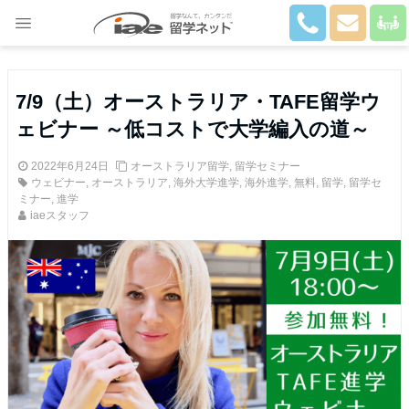
Close
7/9（土）オーストラリア・TAFE留学ウ
ェビナー ～低コストで大学編入の道～
2022年6月24日
オーストラリア留学
,
留学セミナー
ウェビナー
,
オーストラリア
,
海外大学進学
,
海外進学
,
無料
,
留学
,
留学セ
ミナー
,
進学
iaeスタッフ