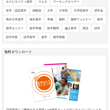
ホスピタリティ留学
マルタ
ワーキングホリデー
休学・認定留学
体験談
大学
大学院
大学院留学
奨学金
海外大学進学
海外進学
準備
無料
無料ウェビナー
留学
留学セミナー
留学準備
留学費用
編入留学
英語
語学
語学学校
語学留学
進学
都市情報
無料ダウンロード
語学留学にご興味のある皆様へiae留学ネットのデジタルパンフレットを