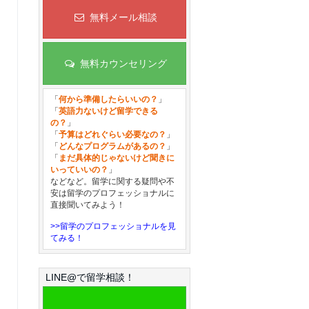
無料メール相談
無料カウンセリング
「
何から準備したらいいの？
」
「
英語力ないけど留学できる
の？
」
「
予算はどれぐらい必要なの？
」
「
どんなプログラムがあるの？
」
「
まだ具体的じゃないけど聞きに
いっていいの？
」
などなど。留学に関する疑問や不
安は留学のプロフェッショナルに
直接聞いてみよう！
>>留学のプロフェッショナルを見
てみる！
LINE@で留学相談！