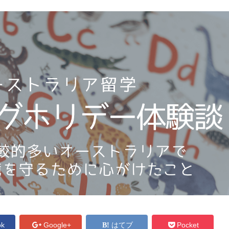
ok
Google+
はてブ
Pocket