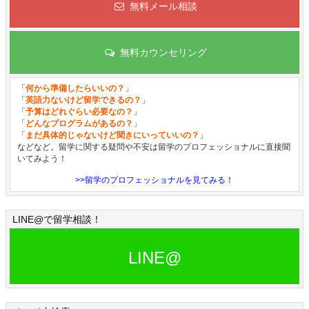
無料メール相談
無料カウンセリング
「
何から準備したらいいの？
」
「
英語力ないけど留学できるの？
」
「
予算はどれぐらい必要なの？
」
「
どんなプログラムがあるの？
」
「
まだ具体的じゃないけど聞きにいっていいの？
」
などなど。留学に関する疑問や不安は留学のプロフェッショナルに直接聞
いてみよう！
>>留学のプロフェッショナルを見てみる！
LINE@で留学相談！
LINE@