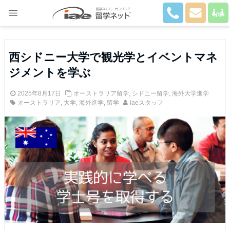
Close
西シドニー大学で観光学とイベントマネ
ジメントを学ぶ
2025年8月17日
オーストラリア留学
,
シドニー留学
,
海外大学進学
オーストラリア
,
大学
,
海外進学
,
留学
iaeスタッフ