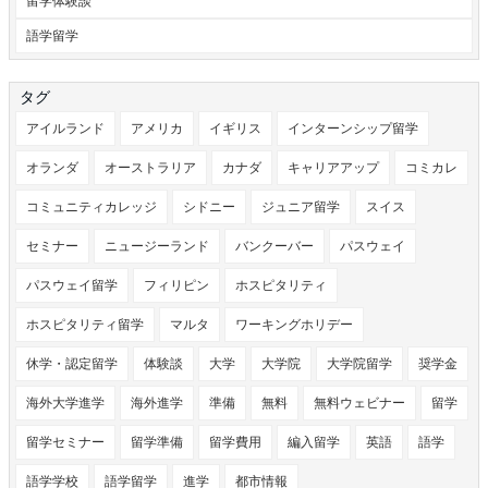
留学体験談
語学留学
タグ
アイルランド
アメリカ
イギリス
インターンシップ留学
オランダ
オーストラリア
カナダ
キャリアアップ
コミカレ
コミュニティカレッジ
シドニー
ジュニア留学
スイス
セミナー
ニュージーランド
バンクーバー
パスウェイ
パスウェイ留学
フィリピン
ホスピタリティ
ホスピタリティ留学
マルタ
ワーキングホリデー
休学・認定留学
体験談
大学
大学院
大学院留学
奨学金
海外大学進学
海外進学
準備
無料
無料ウェビナー
留学
留学セミナー
留学準備
留学費用
編入留学
英語
語学
語学学校
語学留学
進学
都市情報