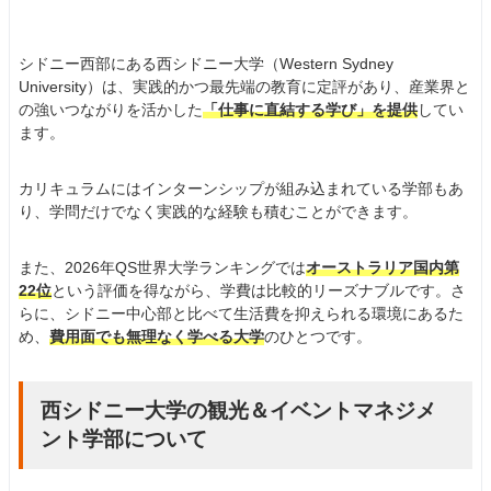
シドニー西部にある西シドニー大学（Western Sydney
University）は、実践的かつ最先端の教育に定評があり、産業界と
の強いつながりを活かした
「仕事に直結する学び」を提供
してい
ます。
カリキュラムにはインターンシップが組み込まれている学部もあ
り、学問だけでなく実践的な経験も積むことができます。
また、2026年QS世界大学ランキングでは
オーストラリア国内第
22位
という評価を得ながら、学費は比較的リーズナブルです。さ
らに、シドニー中心部と比べて生活費を抑えられる環境にあるた
め、
費用面でも無理なく学べる大学
のひとつです。
西シドニー大学の観光＆イベントマネジメ
ント学部について