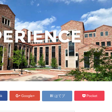
ok
Google+
はてブ
Pocket