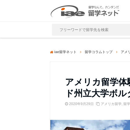
Close
iae留学ネット
留学コラムトップ
アメ
アメリカ留学体
ド州立大学ボル
2020年9月29日
アメリカ留学
,
留