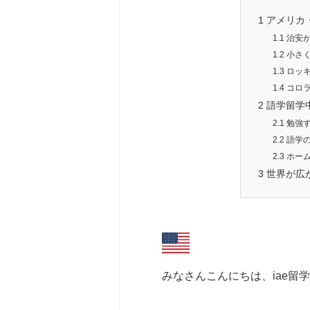
1
アメリカ
1.1
治安が
1.2
小さく
1.3
ロッキ
1.4
コロラ
2
語学留学
2.1
勉強す
2.2
語学の
2.3
ホーム
3
世界が広
みなさんこんにちは、iae留