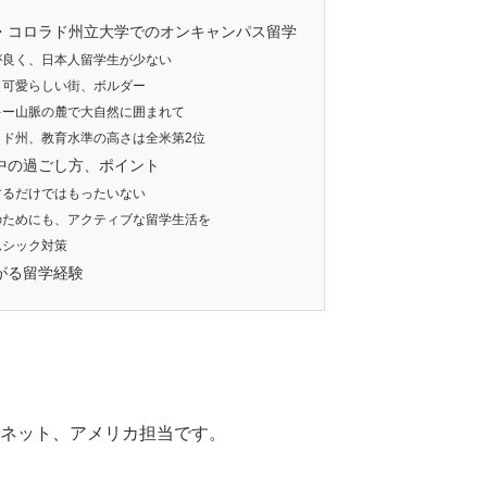
・コロラド州立大学でのオンキャンパス留学
良く、日本人留学生が少ない
可愛らしい街、ボルダー
ー山脈の麓で大自然に囲まれて
ド州、教育水準の高さは全米第2位
中の過ごし方、ポイント
るだけではもったいない
ためにも、アクティブな留学生活を
シック対策
がる留学経験
学ネット、アメリカ担当です。