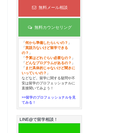
無料メール相談
無料カウンセリング
「
何から準備したらいいの？
」
「
英語力ないけど留学できる
の？
」
「
予算はどれぐらい必要なの？
」
「
どんなプログラムがあるの？
」
「
まだ具体的じゃないけど聞きに
いっていいの？
」
などなど。留学に関する疑問や不
安は留学のプロフェッショナルに
直接聞いてみよう！
>>留学のプロフェッショナルを見
てみる！
LINE@で留学相談！