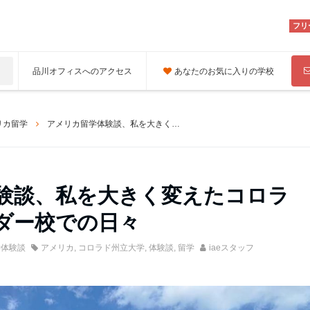
フリ
品川オフィスへのアクセス
あなたのお気に入りの学校
リカ留学
アメリカ留学体験談、私を大きく変えたコロラド州立大学ボルダー校での日々
験談、私を大きく変えたコロラ
ダー校での日々
学体験談
アメリカ
,
コロラド州立大学
,
体験談
,
留学
iaeスタッフ