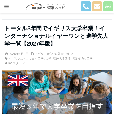
Close
トータル3年間でイギリス大学卒業！イ
ンターナショナルイヤーワンと進学先大
学一覧【2027年版】
2026年8月2日
イギリス留学
,
海外大学進学
イギリス
,
パスウェイ留学
,
大学
,
海外大学進学
,
海外進学
,
留学
iaeスタッフ