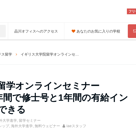
フリ
品川オフィスへのアクセス
あなたのお気に入りの学校
リス留学
イギリス大学院留学オンラインセミナー 1/23（土） 計2年間で修士号と1年間の有給インターンシップができる
留学オンラインセミナー
計2年間で修士号と1年間の有給イン
できる
外大学進学
,
留学セミナー
シップ
,
海外大学進学
,
無料ウェビナー
iaeスタッフ