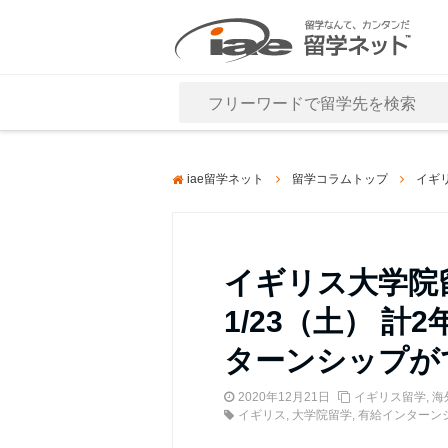
Close
iae留学ネット
留学コラムトップ
イギ
イギリス大学院
1/23（土） 
ターンシップが
2020年12月21日
イギリス留学
,
海
イギリス
,
大学院留学
,
有給インターン