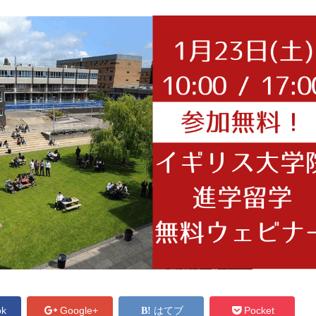
ok
Google+
はてブ
Pocket