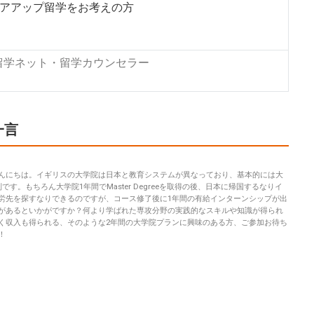
アアップ留学をお考えの方
e留学ネット・留学カウンセラー
一言
んにちは。イギリスの大学院は日本と教育システムが異なっており、基本的には大
です。もちろん大学院1年間でMaster Degreeを取得の後、日本に帰国するなりイ
労先を探すなりできるのですが、コース修了後に1年間の有給インターンシップが出
があるといかがですか？何より学ばれた専攻分野の実践的なスキルや知識が得られ
く収入も得られる、そのような2年間の大学院プランに興味のある方、ご参加お待ち
！