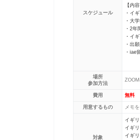
【内容
スケジュール
・イギ
・大学
・2年
・イギ
・出願
・ia
場所
ZOO
参加方法
費用
無料
用意するもの
メモを
イギリ
イギリ
イギリ
対象