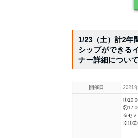
1/23（土）計
シップができる
ナー詳細につい
開催日
2021
①10:0
②17:0
※セミ
※①②