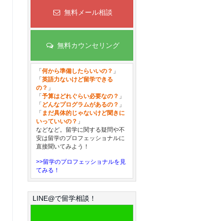
無料メール相談
無料カウンセリング
「
何から準備したらいいの？
」
「
英語力ないけど留学できる
の？
」
「
予算はどれぐらい必要なの？
」
「
どんなプログラムがあるの？
」
「
まだ具体的じゃないけど聞きに
いっていいの？
」
などなど。留学に関する疑問や不
安は留学のプロフェッショナルに
直接聞いてみよう！
>>留学のプロフェッショナルを見
てみる！
LINE@で留学相談！