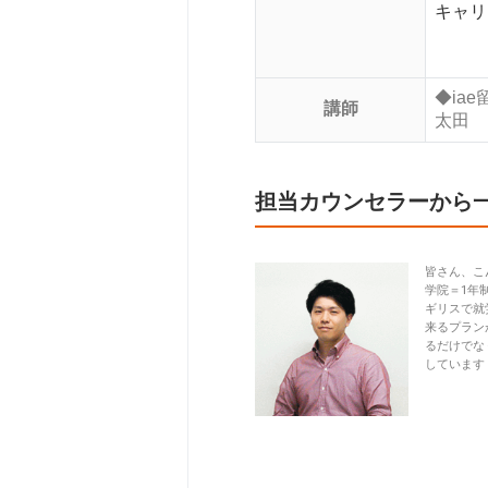
キャリ
◆ia
講師
太田
担当カウンセラーから
皆さん、こ
学院＝1年制
ギリスで就
来るプラン
るだけでな
しています