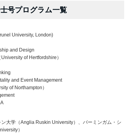
修士号プログラム一覧
niversity, London)
rship and Design
ity of Hertfordshire）
nking
itality and Event Management
 of Northampton）
gement
BA
Anglia Ruskin University）、バーミンガム・シ
iversity）