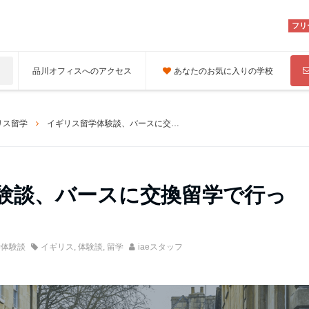
フリ
品川オフィスへのアクセス
あなたのお気に入りの学校
リス留学
イギリス留学体験談、バースに交換留学で行ったときのお話
験談、バースに交換留学で行っ
学体験談
イギリス
,
体験談
,
留学
iaeスタッフ