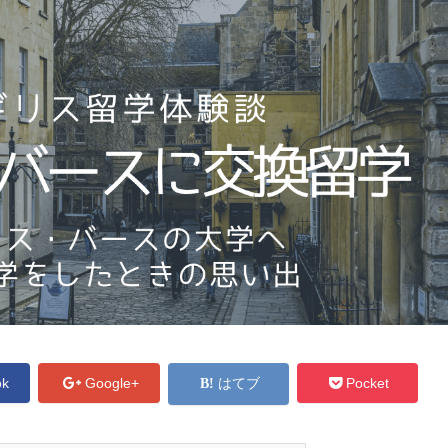
ok
Google+
はてブ
Pocket