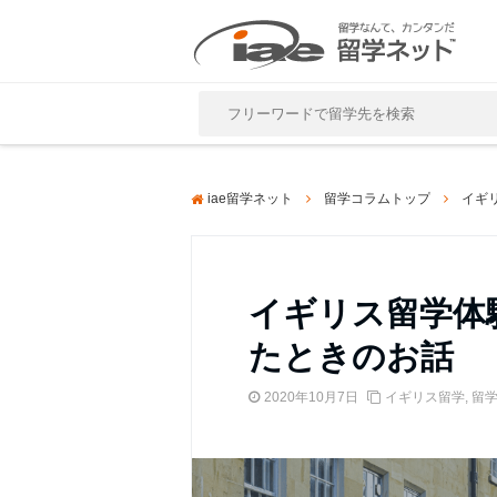
Close
iae留学ネット
留学コラムトップ
イギ
イギリス留学体
たときのお話
2020年10月7日
イギリス留学
,
留