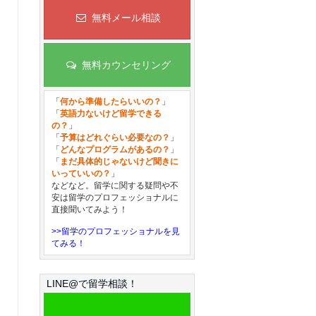
無料メール相談
無料カウンセリング
「
何から準備したらいいの？
」
「
英語力ないけど留学できる
の？
」
「
予算はどれぐらい必要なの？
」
「
どんなプログラムがあるの？
」
「
まだ具体的じゃないけど聞きに
いっていいの？
」
などなど。留学に関する疑問や不
安は留学のプロフェッショナルに
直接聞いてみよう！
>>留学のプロフェッショナルを見
てみる！
LINE@で留学相談！