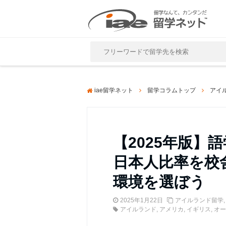
Close
iae留学ネット
留学コラムトップ
アイ
【2025年版】
日本人比率を校
環境を選ぼう
2025年1月22日
アイルランド留学
アイルランド
,
アメリカ
,
イギリス
,
オー