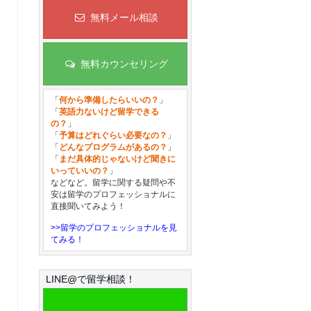
無料メール相談
無料カウンセリング
「
何から準備したらいいの？
」
「
英語力ないけど留学できる
の？
」
「
予算はどれぐらい必要なの？
」
「
どんなプログラムがあるの？
」
「
まだ具体的じゃないけど聞きに
いっていいの？
」
などなど。留学に関する疑問や不
安は留学のプロフェッショナルに
直接聞いてみよう！
>>留学のプロフェッショナルを見
てみる！
LINE@で留学相談！