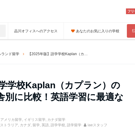
フリ
品川オフィスへのアクセス
あなたのお気に入りの学校
ルランド留学
【2025年版】語学学校Kaplan（カプラン）の日本人比率を校舎別に比較！英語学習に最適な環境を選ぼう
語学学校Kaplan（カプラン）の
舎別に比較！英語学習に最適な
,
アメリカ留学
,
イギリス留学
,
カナダ留学
ストラリア
,
カナダ
,
留学
,
英語
,
語学学校
,
語学留学
iaeスタッフ