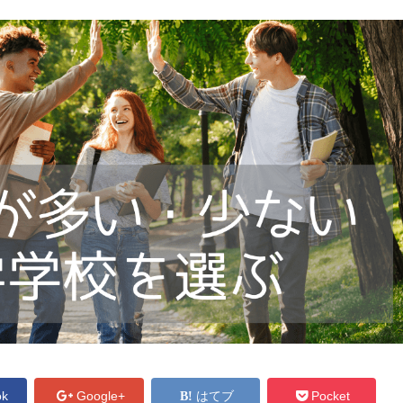
ok
Google+
はてブ
Pocket