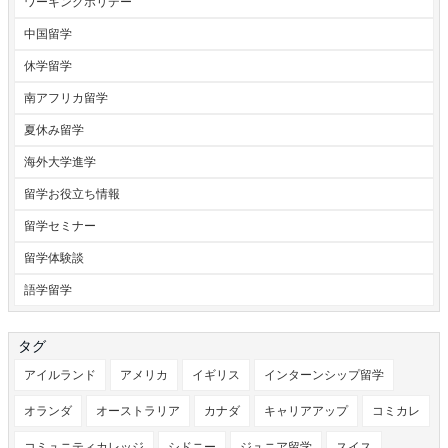
ワーキングホリデー
中国留学
休学留学
南アフリカ留学
夏休み留学
海外大学進学
留学お役立ち情報
留学セミナー
留学体験談
語学留学
タグ
アイルランド
アメリカ
イギリス
インターンシップ留学
オランダ
オーストラリア
カナダ
キャリアアップ
コミカレ
コミュニティカレッジ
シドニー
ジュニア留学
スイス