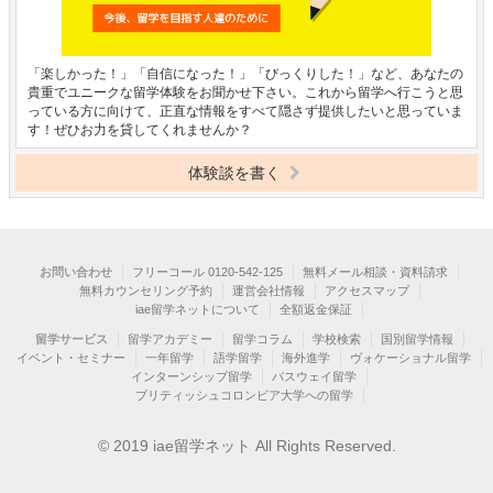
「楽しかった！」「自信になった！」「びっくりした！」など、あなたの
貴重でユニークな留学体験をお聞かせ下さい。これから留学へ行こうと思
っている方に向けて、正直な情報をすべて隠さず提供したいと思っていま
す！ぜひお力を貸してくれませんか？
体験談を書く
お問い合わせ
フリーコール 0120-542-125
無料メール相談・資料請求
無料カウンセリング予約
運営会社情報
アクセスマップ
iae留学ネットについて
全額返金保証
留学サービス
留学アカデミー
留学コラム
学校検索
国別留学情報
イベント・セミナー
一年留学
語学留学
海外進学
ヴォケーショナル留学
インターンシップ留学
パスウェイ留学
ブリティッシュコロンビア大学への留学
© 2019 iae留学ネット All Rights Reserved.