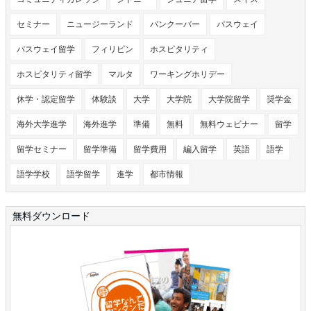
セミナー
ニュージーランド
バンクーバー
パスウェイ
パスウェイ留学
フィリピン
ホスピタリティ
ホスピタリティ留学
マルタ
ワーキングホリデー
休学・認定留学
体験談
大学
大学院
大学院留学
奨学金
海外大学進学
海外進学
準備
無料
無料ウェビナー
留学
留学セミナー
留学準備
留学費用
編入留学
英語
語学
語学学校
語学留学
進学
都市情報
無料ダウンロード