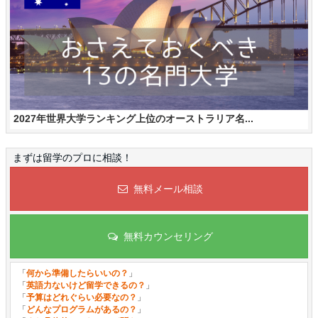
2027年世界大学ランキング上位のオーストラリア名...
まずは留学のプロに相談！
無料メール相談
無料カウンセリング
「
何から準備したらいいの？
」
「
英語力ないけど留学できるの？
」
「
予算はどれぐらい必要なの？
」
「
どんなプログラムがあるの？
」