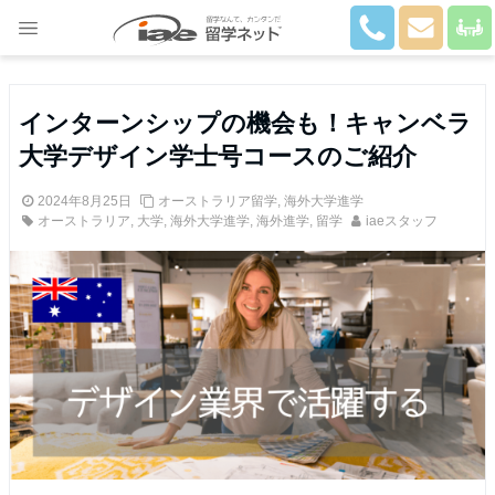
Close
インターンシップの機会も！キャンベラ
大学デザイン学士号コースのご紹介
2024年8月25日
オーストラリア留学
,
海外大学進学
オーストラリア
,
大学
,
海外大学進学
,
海外進学
,
留学
iaeスタッフ