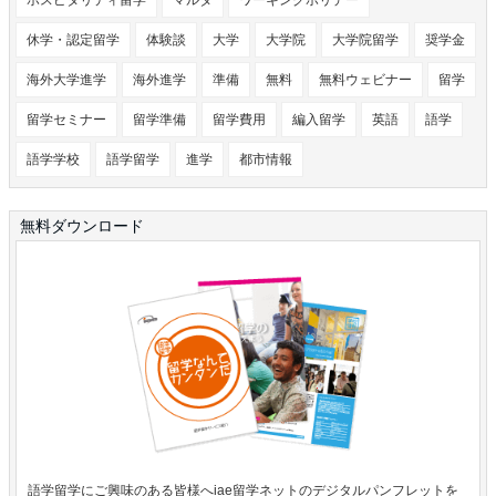
ホスピタリティ留学
マルタ
ワーキングホリデー
休学・認定留学
体験談
大学
大学院
大学院留学
奨学金
海外大学進学
海外進学
準備
無料
無料ウェビナー
留学
留学セミナー
留学準備
留学費用
編入留学
英語
語学
語学学校
語学留学
進学
都市情報
無料ダウンロード
語学留学にご興味のある皆様へiae留学ネットのデジタルパンフレットを