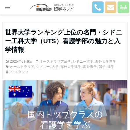
Close
世界大学ランキング上位の名門・シドニ
ー工科大学（UTS）看護学部の魅力と入
学情報
2025年6月9日
オーストラリア留学
,
シドニー留学
,
海外大学進学
オーストラリア
,
シドニー
,
大学
,
海外大学進学
,
海外進学
,
留学
,
進学
iaeスタッフ