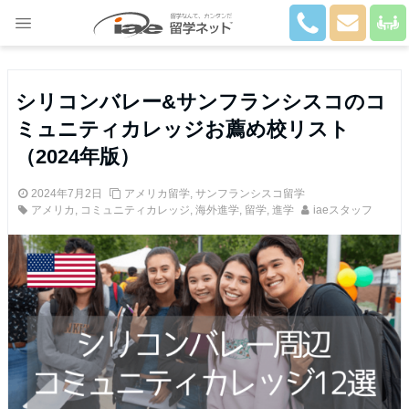
Close
シリコンバレー&サンフランシスコのコ
ミュニティカレッジお薦め校リスト
（2024年版）
2024年7月2日
アメリカ留学
,
サンフランシスコ留学
アメリカ
,
コミュニティカレッジ
,
海外進学
,
留学
,
進学
iaeスタッフ