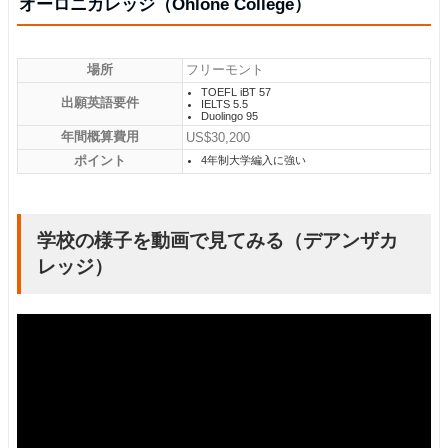
オーロニカレッジ（Ohlone College）
場所
フリーモント
TOEFL iBT 57
出願英語要件
IELTS 5.5
Duolingo 95
年間概算費用
US$30,200
ポイント
4年制大学編入に強い
学校の様子を動画で見てみる（デアンザカ
レッジ）