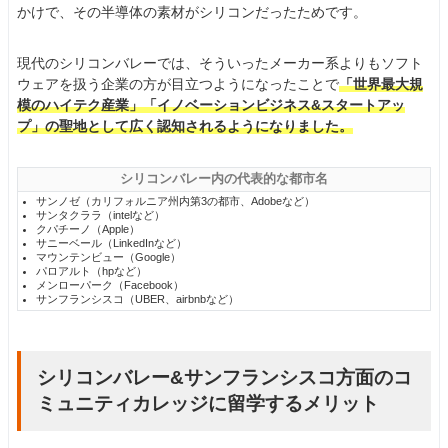
かけで、その半導体の素材がシリコンだったためです。
現代のシリコンバレーでは、そういったメーカー系よりもソフト
ウェアを扱う企業の方が目立つようになったことで
「世界最大規
模のハイテク産業」「イノベーションビジネス&スタートアッ
プ」の聖地として広く認知されるようになりました。
シリコンバレー内の代表的な都市名
サンノゼ（カリフォルニア州内第3の都市、Adobeなど）
サンタクララ（intelなど）
クパチーノ（Apple）
サニーベール（LinkedInなど）
マウンテンビュー（Google）
パロアルト（hpなど）
メンローパーク（Facebook）
サンフランシスコ（UBER、airbnbなど）
シリコンバレー&サンフランシスコ方面のコ
ミュニティカレッジに留学するメリット