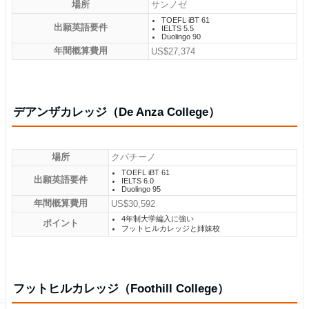
場所
サンノゼ
TOEFL iBT 61
出願英語要件
IELTS 5.5
Duolingo 90
年間概算費用
US$27,374
デアンザカレッジ（De Anza College）
場所
クパチーノ
TOEFL iBT 61
出願英語要件
IELTS 6.0
Duolingo 95
年間概算費用
US$30,592
4年制大学編入に強い
ポイント
フットヒルカレッジと姉妹校
フットヒルカレッジ（Foothill College）