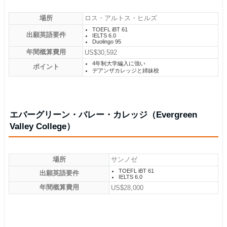
場所
ロス・アルトス・ヒルズ
TOEFL iBT 61
出願英語要件
IELTS 6.0
Duolingo 95
年間概算費用
US$30,592
4年制大学編入に強い
ポイント
デアンザカレッジと姉妹校
エバーグリーン・バレー・カレッジ（Evergreen
Valley College）
場所
サンノゼ
TOEFL iBT 61
出願英語要件
IELTS 6.0
年間概算費用
US$28,000